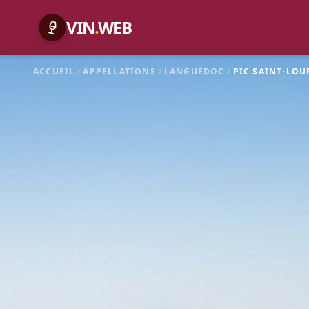
VIN
.
WEB
ACCUEIL
APPELLATIONS
LANGUEDOC
PIC SAINT-LOU