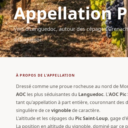
Appellation
P
Vins d’Languedoc, autour des cépages Grenach
Languedoc
À PROPOS DE L'APPELLATION
Dressé comme une proue rocheuse au nord de Montpe
AOC
les plus séduisantes du
Languedoc
. L'
AOC
Pic
tant qu'appellation à part entière, couronnant des dé
singulière de ce
vignoble
de caractère.
L'altitude et les cépages du
Pic Saint-Loup
, gage d'
La position en altitude du vignoble, dominé par ce 