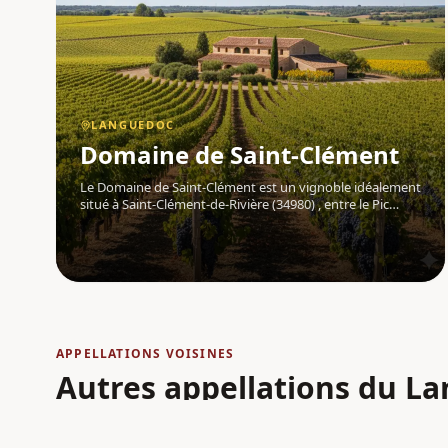
LANGUEDOC
Domaine de Saint-Clément
Le Domaine de Saint-Clément est un vignoble idéalement
situé à Saint-Clément-de-Rivière (34980) , entre le Pic
Saint-Loup et Montpellier, au cœur de la région
Languedoc . Sur ses 10 hectares de vignes enherbées,
bordées de vieux arbres et d
APPELLATIONS VOISINES
Autres appellations
du La