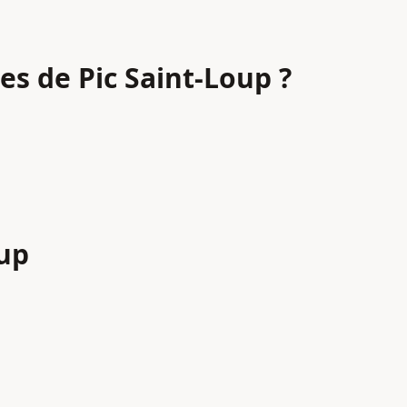
nes
de Pic Saint-Loup
?
oup