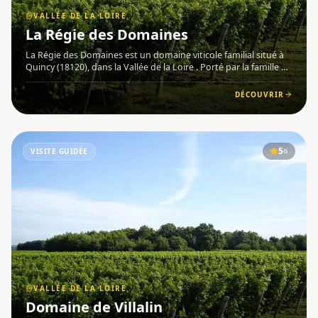
VALLÉE DE LA LOIRE
La Régie des Domaines
La Régie des Domaines est un domaine viticole familial situé à
Quincy (18120), dans la Vallée de la Loire . Porté par la famille de
La Chaise, il regroupe deux entités distinctes : le Domaine des
Bruniers , exploité depuis 1985 par Jérôme d
DÉCOUVRIR
5
VISITE GUIDÉE
G
VALLÉE DE LA LOIRE
Domaine de Villalin