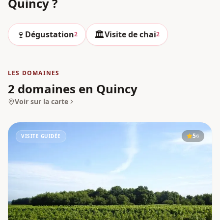
Quincy
?
🍷
🏛️
Dégustation
Visite de chai
2
2
LES DOMAINES
2 domaines en Quincy
Voir sur la carte
5
VISITE GUIDÉE
G