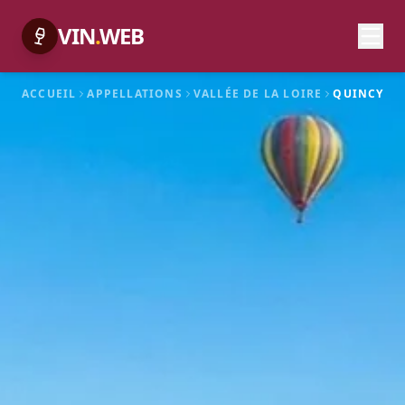
VIN
.
WEB
ACCUEIL
APPELLATIONS
VALLÉE DE LA LOIRE
QUINCY