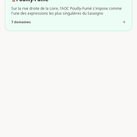
Sur la rive droite de la Loire, l'AOC Pouilly-Fumé s'impose comme
l'une des expressions les plus singulières du Sauvigno
7
domaine
s
Chinon
Au cœur du Val de Loire, l'AOC Chinon s'impose comme la grande
référence rouge de la Vallée de la Loire. Ancrée dans un
4
domaine
s
Touraine
Au cœur de la Vallée de la Loire, l'AOC Touraine s'impose comme
l'une des appellations régionales les plus vivantes et l
4
domaine
s
Coteaux du Giennois