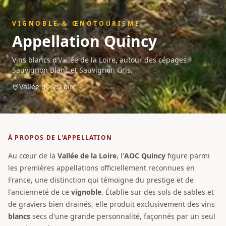
VIGNOBLE & ŒNOTOURISME
Appellation
Quincy
Vins blancs d’Vallée de la Loire, autour des cépages
Sauvignon Blanc et Sauvignon Gris.
Vallée de la Loire
À PROPOS DE L'APPELLATION
Au cœur de la
Vallée de la Loire
, l'
AOC Quincy
figure parmi
les premières appellations officiellement reconnues en
France, une distinction qui témoigne du prestige et de
l'ancienneté de ce
vignoble
. Établie sur des sols de sables et
de graviers bien drainés, elle produit exclusivement des vins
blancs
secs d'une grande personnalité, façonnés par un seul