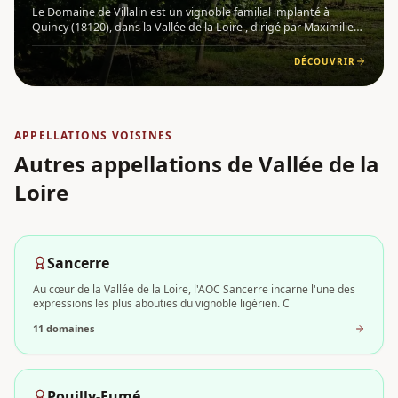
Le Domaine de Villalin est un vignoble familial implanté à
Quincy (18120), dans la Vallée de la Loire , dirigé par Maximilien
de La Chaise au sein de la Régie des Domaines. Situé sur les
rives du Cher, ce domaine s'étend sur les communes de
DÉCOUVRIR
APPELLATIONS VOISINES
Autres appellations
de Vallée de la
Loire
Sancerre
Au cœur de la Vallée de la Loire, l'AOC Sancerre incarne l'une des
expressions les plus abouties du vignoble ligérien. C
11
domaine
s
Pouilly-Fumé