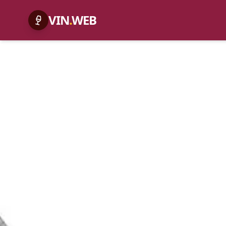
VIN
.
WEB
ACCUEIL
EXPLORER
SUD-OUEST
ARMAGNAC DARTIGA