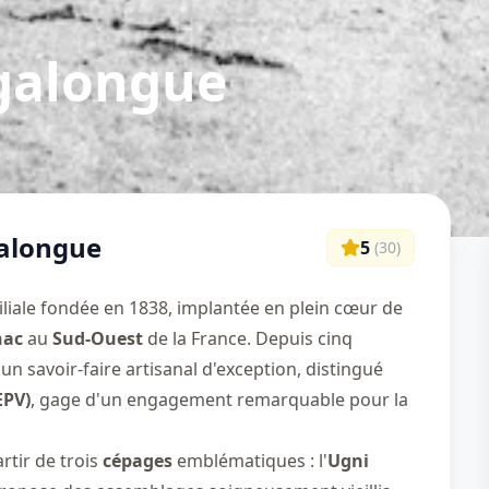
galongue
alongue
5
(
30
)
liale fondée en 1838, implantée en plein cœur de
nac
au
Sud-Ouest
de la France. Depuis cinq
n savoir-faire artisanal d'exception, distingué
EPV)
, gage d'un engagement remarquable pour la
rtir de trois
cépages
emblématiques : l'
Ugni