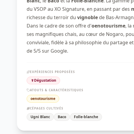
Blanc
, le
Baco
et la
Folle-Blanche
. La gamme p
du VSOP au XO Signature, en passant par des
m
richesse du terroir du
vignoble
de Bas-Armagn
Dans le cadre de son offre d'
oenotourisme
, l
ses magnifiques chais, au cœur de Nogaro, po
conviviale, fidèle à sa philosophie du partage e
de 5/5 sur Google.
EXPÉRIENCES PROPOSÉES
🍷
Dégustation
ATOUTS & CARACTÉRISTIQUES
oenotourisme
CÉPAGES CULTIVÉS
Ugni Blanc
Baco
Folle-blanche