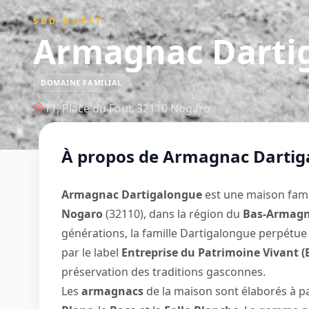
SUD-OUEST
Armagnac Darti
DOMAINE FAMILIAL
11, Place du Four,
32110
Nogaro
À propos de
Armagnac Dartig
Armagnac Dartigalongue
est une maison fami
Nogaro
(32110), dans la région du
Bas-Armag
générations, la famille Dartigalongue perpétue u
par le label
Entreprise du Patrimoine Vivant (
préservation des traditions gasconnes.
Les
armagnacs
de la maison sont élaborés à pa