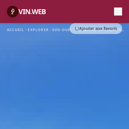
VIN
.
WEB
Ajouter aux favoris
ACCUEIL
EXPLORER
SUD-OUEST
CHÂTEAU DE CUQUERON