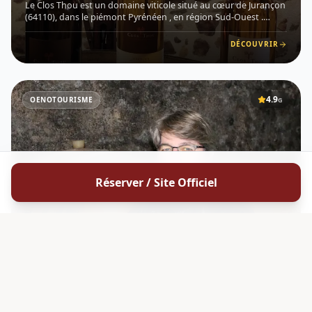
Le Clos Thou est un domaine viticole situé au cœur de Jurançon
(64110), dans le piémont Pyrénéen , en région Sud-Ouest .
Implanté sur les coteaux de cette appellation emblématique, le
vignoble bénéficie d'une double influence climatique, en
DÉCOUVRIR
4.9
OENOTOURISME
G
Réserver / Site Officiel
JURA
Domaine Amelie Guillot
Le Domaine Amélie Guillot est établi à Molamboz , dans le
vignoble jurassien , au cœur de la zone d'appellation Arbois .
Originaire de Bourgogne, Amélie Guillot s'est installée dans le
Jura pour y développer un domaine artisanal, travaillan
DÉCOUVRIR