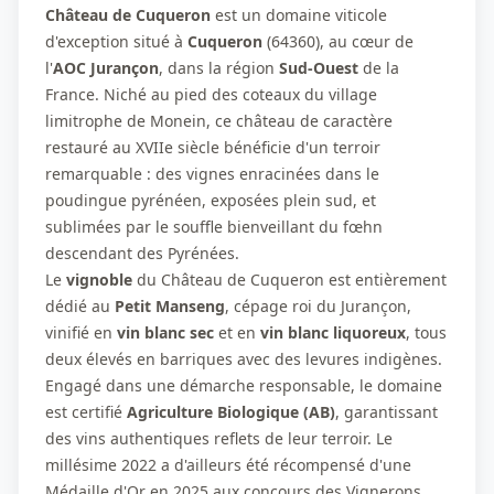
Château de Cuqueron
est un domaine viticole
d'exception situé à
Cuqueron
(64360), au cœur de
l'
AOC Jurançon
, dans la région
Sud-Ouest
de la
France. Niché au pied des coteaux du village
limitrophe de Monein, ce château de caractère
restauré au XVIIe siècle bénéficie d'un terroir
remarquable : des vignes enracinées dans le
poudingue pyrénéen, exposées plein sud, et
sublimées par le souffle bienveillant du fœhn
descendant des Pyrénées.
Le
vignoble
du Château de Cuqueron est entièrement
dédié au
Petit Manseng
, cépage roi du Jurançon,
vinifié en
vin blanc sec
et en
vin blanc liquoreux
, tous
deux élevés en barriques avec des levures indigènes.
Engagé dans une démarche responsable, le domaine
est certifié
Agriculture Biologique (AB)
, garantissant
des vins authentiques reflets de leur terroir. Le
millésime 2022 a d'ailleurs été récompensé d'une
Médaille d'Or en 2025 aux concours des Vignerons