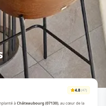
s
4.8
(
47
)
implanté à
Châteaubourg (07130)
, au cœur de la