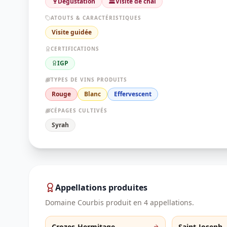
🍷
Dégustation
🏛️
Visite de chai
ATOUTS & CARACTÉRISTIQUES
Visite guidée
CERTIFICATIONS
IGP
TYPES DE VINS PRODUITS
Rouge
Blanc
Effervescent
CÉPAGES CULTIVÉS
Syrah
Appellations produites
Domaine Courbis
produit en
4
appellation
s
.
Crozes-Hermitage
Saint-Joseph