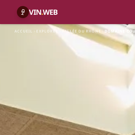
VIN
.
WEB
ACCUEIL
EXPLORER
VALLÉE DU RHÔNE
DOMAINE COU