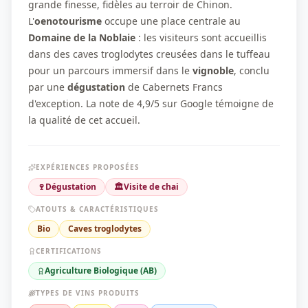
grande finesse, fidèles au terroir de Chinon.
L'
oenotourisme
occupe une place centrale au
Domaine de la Noblaie
: les visiteurs sont accueillis
dans des caves troglodytes creusées dans le tuffeau
pour un parcours immersif dans le
vignoble
, conclu
par une
dégustation
de Cabernets Francs
d'exception. La note de 4,9/5 sur Google témoigne de
la qualité de cet accueil.
EXPÉRIENCES PROPOSÉES
🍷
Dégustation
🏛️
Visite de chai
ATOUTS & CARACTÉRISTIQUES
Bio
Caves troglodytes
CERTIFICATIONS
Agriculture Biologique (AB)
TYPES DE VINS PRODUITS