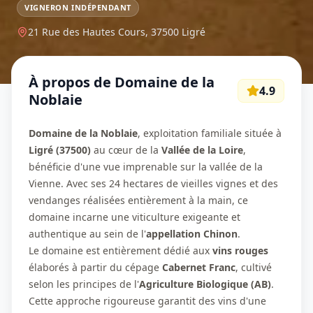
VIGNERON INDÉPENDANT
21 Rue des Hautes Cours,
37500
Ligré
À propos de
Domaine de la
4.9
Noblaie
Domaine de la Noblaie
, exploitation familiale située à
Ligré (37500)
au cœur de la
Vallée de la Loire
,
bénéficie d'une vue imprenable sur la vallée de la
Vienne. Avec ses 24 hectares de vieilles vignes et des
vendanges réalisées entièrement à la main, ce
domaine incarne une viticulture exigeante et
authentique au sein de l'
appellation Chinon
.
Le domaine est entièrement dédié aux
vins rouges
élaborés à partir du cépage
Cabernet Franc
, cultivé
selon les principes de l'
Agriculture Biologique (AB)
.
Cette approche rigoureuse garantit des vins d'une