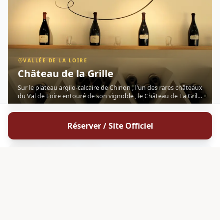
VALLÉE DE LA LOIRE
Château de la Grille
Sur le plateau argilo-calcaire de Chinon , l'un des rares châteaux
du Val de Loire entouré de son vignoble , le Château de La Grille
cultive 35 hectares de Cabernet Franc depuis le XVe siècle.
Repris en 2009 par Christophe Baudry et Jean-Ma
DÉCOUVRIR
Réserver / Site Officiel
4.4
OENOTOURISME
G