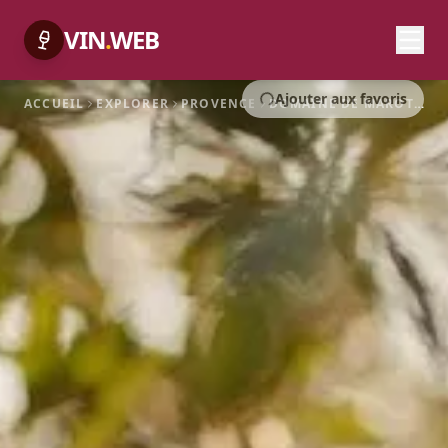
VIN
.
WEB
Ajouter aux favoris
ACCUEIL
EXPLORER
PROVENCE
DOMAINE DE MAROTTE