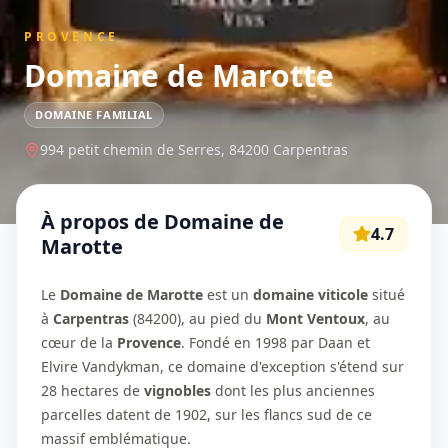
PROVENCE
Domaine de Marotte
DOMAINE FAMILIAL
994 petit chemin de Serres,
84200
Carpentras
À propos de
Domaine de
4.7
Marotte
Le
Domaine de Marotte
est un
domaine viticole
situé
à
Carpentras
(84200), au pied du
Mont Ventoux
, au
cœur de la
Provence
. Fondé en 1998 par Daan et
Elvire Vandykman, ce domaine d'exception s'étend sur
28 hectares de
vignobles
dont les plus anciennes
parcelles datent de 1902, sur les flancs sud de ce
massif emblématique.