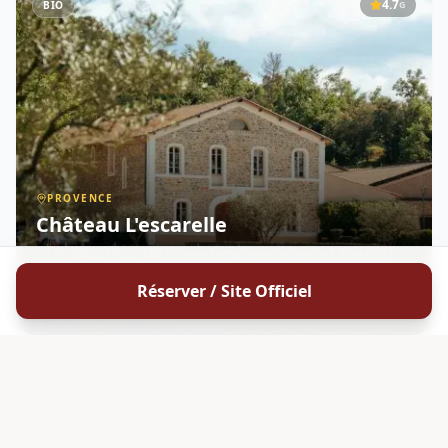
4.7
BIO
G
PROVENCE
Château L'escarelle
Le Château l'Escarelle est un domaine viticole situé à La Celle,
au cœur de la Provence Verte. Niché au sein de 1 200 hectares
de nature préservée , dont 110 hectares de vignes cultivées en
Réserver / Site Officiel
agriculture biologique , il offre un cadre excepti
DÉCOUVRIR
4.7
BIODYNAMIE
G