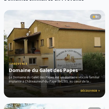
5
G
PROVENCE
Domaine du Galet des Papes
Le Domaine du Galet des Papes est un domaine viticole familial
implanté à Châteauneuf-du-Pape (84230), au cœur de la
Provence . Son nom rend hommage aux célèbres galets roulés
qui recouvrent en partie son vignoble , véritable signature des
DÉCOUVRIR