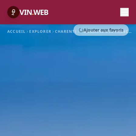
VIN
.
WEB
Ajouter aux favoris
ACCUEIL
EXPLORER
CHARENTES
DOMAINE DES PRINCES