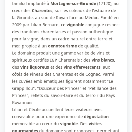
familial implanté à
Mortagne-sur-Gironde
(17120), au
cœur des
Charentes
, sur les coteaux de l'estuaire de
la Gironde, au sud de Royan face au Médoc. Fondé en
2009 par Lilian Bernard, ce
vignoble
conjugue respect
des traditions charentaises et passion authentique
pour la vigne, dans un cadre naturel entre terre et
mer, propice à un
oenotourisme
de qualité.
Le domaine produit une gamme variée de vins et
spiritueux certifiés
IGP
Charentais : des
vins blancs
,
des
vins liquoreux
et des
vins effervescents
, aux
côtés de Pineau des Charentes et de Cognac. Parmi
les cuvées emblématiques figurent notamment "Le
Grappillou", "Douceur des Princes" et "Pétillance des
Princes", reflets du savoir-faire et du terroir du Pays
Royannais.
Lilian et Cécile accueillent leurs visiteurs avec
convivialité pour une expérience de
dégustation
mémorable au cœur du
vignoble
. Des
visites
gourmandes
du domaine sont proposées, permettant