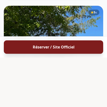
5
G
Réserver / Site Officiel
CHARENTES
Domaine Landreau
Domaine Landreau est une exploitation viticole familiale
implantée à Criteuil-la-Magdeleine (16300), au cœur de la
Grande Champagne , premier cru de l'appellation Cognac ,
dans la région des Charentes . Transmis de génération en
DÉCOUVRIR
génération
5
ATELIER
G