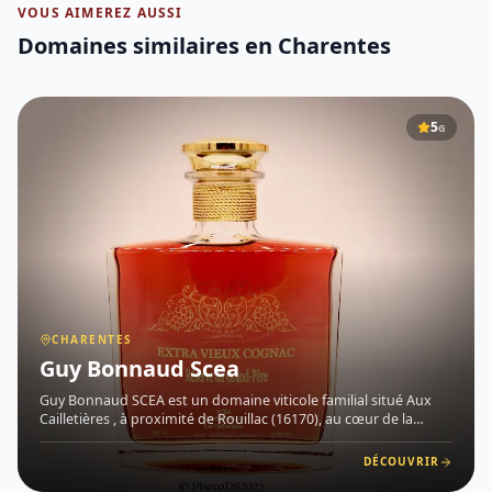
VOUS AIMEREZ AUSSI
Domaines similaires
en Charentes
5
G
CHARENTES
Guy Bonnaud Scea
Guy Bonnaud SCEA est un domaine viticole familial situé Aux
Cailletières , à proximité de Rouillac (16170), au cœur de la
région des Charentes . Fondée en 1910 par André Bonnaud,
cette exploitation perpétue depuis plus d'un siècle un savoir
DÉCOUVRIR