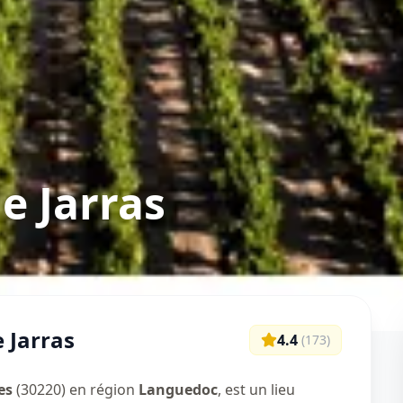
e Jarras
 Jarras
4.4
(
173
)
es
(30220) en région
Languedoc
, est un lieu