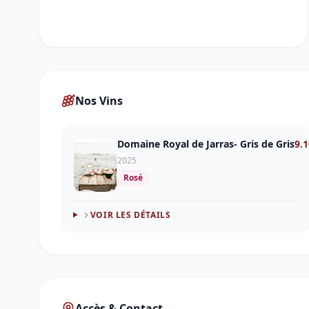
Nos Vins
Domaine Royal de Jarras- Gris de Gris
9.1
2025
Rosé
VOIR LES DÉTAILS
Accès & Contact