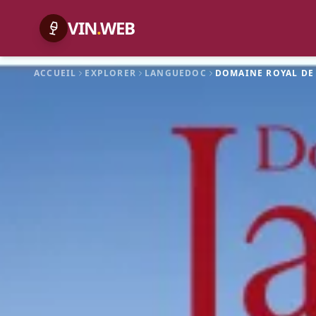
VIN
.
WEB
ACCUEIL
EXPLORER
LANGUEDOC
DOMAINE ROYAL DE