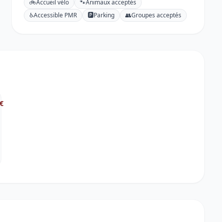
🚲
Accueil vélo
🐾
Animaux acceptés
♿
Accessible PMR
🅿️
Parking
👥
Groupes acceptés
€