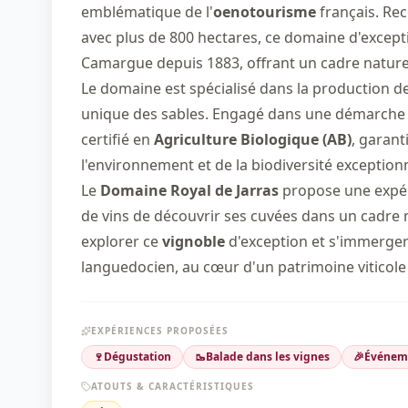
emblématique de l'
oenotourisme
français. Re
avec plus de 800 hectares, ce domaine d'exceptio
Camargue depuis 1883, offrant un cadre natur
Le domaine est spécialisé dans la production d
unique des sables. Engagé dans une démarche 
certifié en
Agriculture Biologique (AB)
, garant
l'environnement et de la biodiversité exceptionn
Le
Domaine Royal de Jarras
propose une expé
de vins de découvrir ses cuvées dans un cadre n
explorer ce
vignoble
d'exception et s'immerger 
languedocien, au cœur d'un patrimoine viticole
EXPÉRIENCES PROPOSÉES
🍷
Dégustation
🥾
Balade dans les vignes
🎉
Événeme
ATOUTS & CARACTÉRISTIQUES