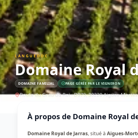
LANGUEDOC
Domaine Royal d
DOMAINE FAMILIAL
PAGE GÉRÉE PAR LE VIGNERON
Route du Grau du Roi - D979,
30220
Aigues-Mortes
À propos de
Domaine Royal de
Domaine Royal de Jarras
, situé à
Aigues-Mort