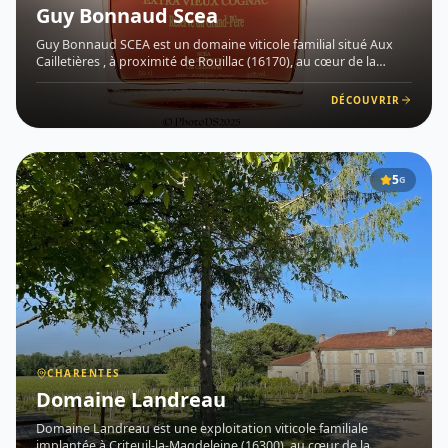
Guy Bonnaud Scea
Guy Bonnaud SCEA est un domaine viticole familial situé Aux
Cailletières , à proximité de Rouillac (16170), au cœur de la
région des Charentes . Fondée en 1910 par André Bonnaud,
cette exploitation perpétue depuis plus d'un siècle un savoir
DÉCOUVRIR
5
G
CHARENTES
Domaine Landreau
Domaine Landreau est une exploitation viticole familiale
implantée à Criteuil-la-Magdeleine (16300), au cœur de la