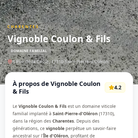
CHARENTES
Vignoble Coulon & Fils
DOMAINE FAMILIAL
8 Rue de la Casse,
17310
Saint-Pierre-d'Oléron
À propos de
Vignoble Coulon
4.2
& Fils
Le
Vignoble Coulon & Fils
est un domaine viticole
familial implanté à
Saint-Pierre-d'Oléron
(17310),
dans la région des
Charentes
. Depuis des
générations, ce
vignoble
perpétue un savoir-faire
ancestral sur l'
Île d'Oléron
, profitant de