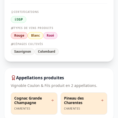
CERTIFICATIONS
IGP
TYPES DE VINS PRODUITS
Rouge
Blanc
Rosé
CÉPAGES CULTIVÉS
Sauvignon
Colombard
Appellations produites
Vignoble Coulon & Fils
produit en
2
appellation
s
.
Cognac Grande
Pineau des
Champagne
Charentes
CHARENTES
CHARENTES