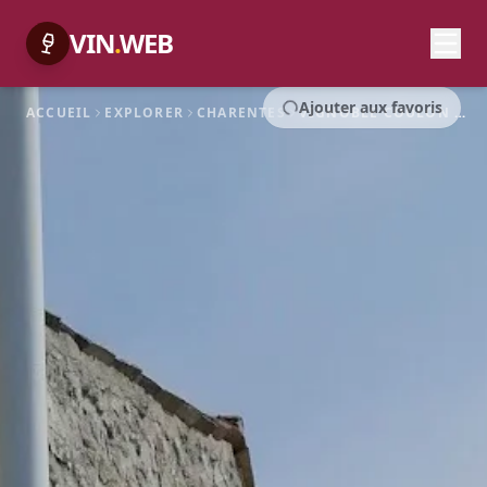
VIN
.
WEB
Ajouter aux favoris
ACCUEIL
EXPLORER
CHARENTES
VIGNOBLE COULON & FILS