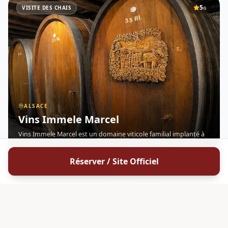
5
VISITE DES CHAIS
G
ALSACE
Vins Immele Marcel
Vins Immele Marcel est un domaine viticole familial implanté à
Vœgtlinshoffen (68420), au cœur du vignoble alsacien , dans un
village réputé pour l'excellente qualité de ses coteaux exposés
Réserver / Site Officiel
plein sud et sud-est. Situé sur un terroir marno-c
DÉCOUVRIR
4.9
HVE
G