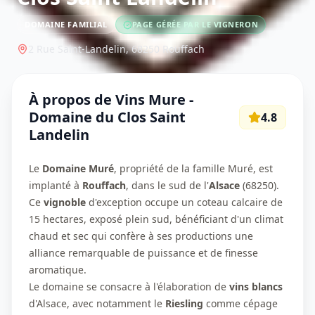
DOMAINE FAMILIAL
PAGE GÉRÉE PAR LE VIGNERON
2 Rue Saint-Landelin,
68250
Rouffach
À propos de
Vins Mure -
Domaine du Clos Saint
4.8
Landelin
Le
Domaine Muré
, propriété de la famille Muré, est
implanté à
Rouffach
, dans le sud de l'
Alsace
(68250).
Ce
vignoble
d'exception occupe un coteau calcaire de
15 hectares, exposé plein sud, bénéficiant d'un climat
chaud et sec qui confère à ses productions une
alliance remarquable de puissance et de finesse
aromatique.
Le domaine se consacre à l'élaboration de
vins blancs
d'Alsace, avec notamment le
Riesling
comme cépage