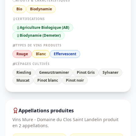
ATOUTS & CARACTÉRISTIQUES
Bio
Biodynamie
CERTIFICATIONS
Agriculture Biologique (AB)
Biodynamie (Demeter)
TYPES DE VINS PRODUITS
Rouge
Blanc
Effervescent
CÉPAGES CULTIVÉS
Riesling
Gewurztraminer
Pinot Gris
Sylvaner
Muscat
Pinot blanc
Pinot noir
Appellations produites
Vins Mure - Domaine du Clos Saint Landelin
produit
en
2
appellation
s
.