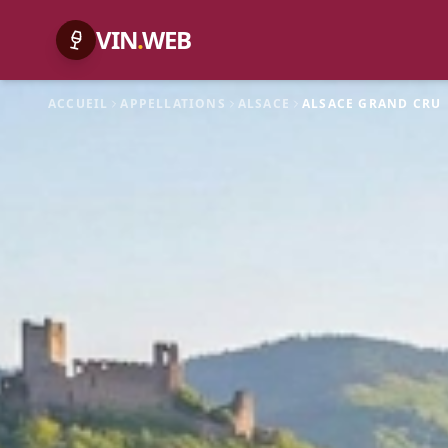
VIN
.
WEB
ACCUEIL
APPELLATIONS
ALSACE
ALSACE GRAND CRU