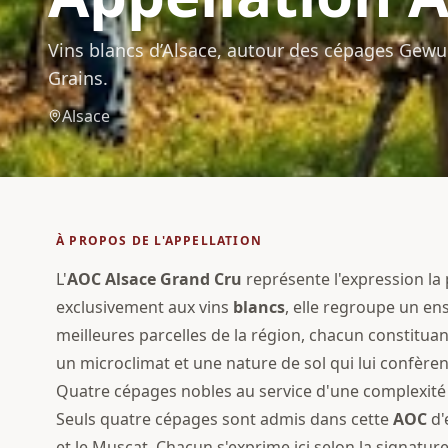
Vins blancs d’Alsace, autour des cépages Gewu
Grains.
Alsace
À PROPOS DE L'APPELLATION
L'
AOC
Alsace Grand Cru
représente l'expression la
exclusivement aux vins
blancs
, elle regroupe un en
meilleures parcelles de la région, chacun constituan
un microclimat et une nature de sol qui lui confèrent
Quatre cépages nobles au service d'une complexité
Seuls quatre cépages sont admis dans cette
AOC
d'
et le Muscat. Chacun s'exprime ici selon la signature