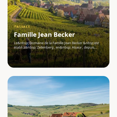
ALSACE
Famille Jean Becker
Le&nbsp; Domaine de la Famille Jean Becker &nbsp;est
établi à&nbsp; Zellenberg , en&nbsp; Alsace , depuis
1610. Ce domaine familial, transmis de génération en
génération depuis plus de treize générations, cultive
un&nbsp; vignoble &nbsp;de