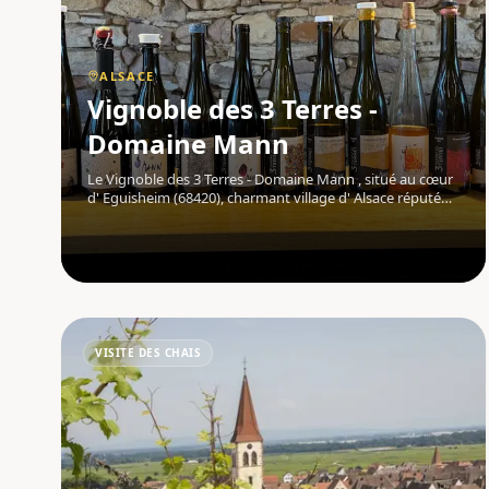
ALSACE
Vignoble des 3 Terres -
Domaine Mann
Le Vignoble des 3 Terres - Domaine Mann , situé au cœur
d' Eguisheim (68420), charmant village d' Alsace réputé
pour ses maisons colorées et la typicité de ses vins, est
un domaine viticole familial fondé par Jean-Louis et
Fabienne Mann. Im
VISITE DES CHAIS