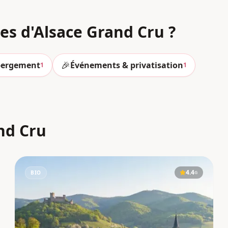
nes
d'Alsace Grand Cru
?
🎉
ergement
Événements & privatisation
1
1
nd Cru
4.4
BIO
G