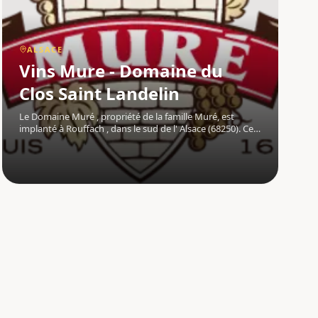
ALSACE
Vins Mure - Domaine du
Clos Saint Landelin
Le Domaine Muré , propriété de la famille Muré, est
implanté à Rouffach , dans le sud de l' Alsace (68250). Ce
vignoble d'exception occupe un coteau calcaire de 15
hectares, exposé plein sud, bénéficiant d'un climat chaud
et sec qui confère