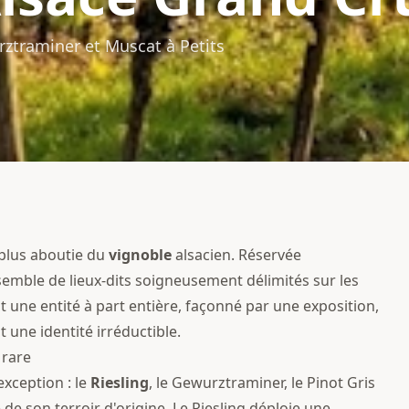
rztraminer et Muscat à Petits
 plus aboutie du
vignoble
alsacien. Réservée
semble de lieux-dits soigneusement délimités sur les
t une entité à part entière, façonné par une exposition,
 une identité irréductible.
 rare
exception : le
Riesling
, le Gewurztraminer, le Pinot Gris
 de son terroir d'origine. Le Riesling déploie une