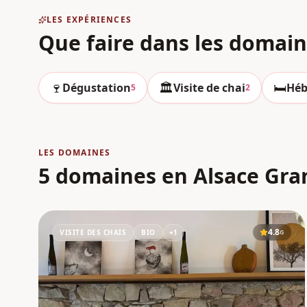
LES EXPÉRIENCES
Que faire dans les domai
🍷
🏛️
🛏️
Dégustation
Visite de chai
Héb
5
2
LES DOMAINES
5 domaines en Alsace Gra
4.8
VISITE DES CHAIS
BIO
+
1
G