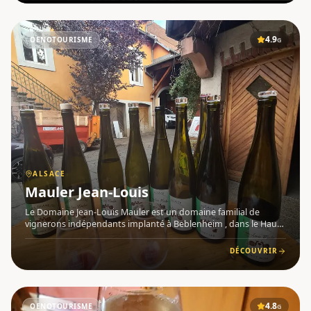
4.9
OENOTOURISME
G
ALSACE
Mauler Jean-Louis
Le Domaine Jean-Louis Mauler est un domaine familial de
vignerons indépendants implanté à Beblenheim , dans le Haut-
Rhin en Alsace , le long de la célèbre route des vins d'Alsace . Le
domaine exploite 9 hectares de vignes répartis sur 39 pa
DÉCOUVRIR
4.8
OENOTOURISME
G