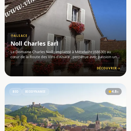
ALSACE
Noll Charles Earl
Le Domaine Charles Noll , implanté à Mittelwihr (68630) au
cœur de la Route des Vins d'Alsace , perpétue avec passion un
savoir-faire viticole transmis de père en fils depuis 1864 . Ce
domaine familial incarne l'authenticité et la continuit
DÉCOUVRIR
4.8
BIO
BIODYNAMIE
G