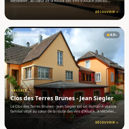
Mittelwihr , au cœur de la Route des Vins d'Alsace (68630).
Transmis sur 3 générations de vignerons passionnés, ce
domaine perpétue un savoir-faire authentique tout en s'inscr
DÉCOUVRIR
4.9
OENOTOURISME
G
ALSACE
Clos des Terres Brunes - Jean Siegler
Le Clos des Terres Brunes - Jean Siegler est un domaine viticole
familial situé au cœur de la route des vins d'Alsace , à Mittelwihr
(68630), en Alsace . Transmis de père en fils depuis 1784 , il
cultive une passion profonde pour l'élaborat
DÉCOUVRIR