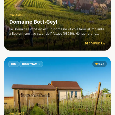
ALSACE
Domaine Bott-Geyl
Le Domaine Bott-Geyl est un domaine viticole familial implanté
à Beblenheim , au cœur de l' Alsace (68980). Héritier d'une
tradition remontant à 1775, le domaine est conduit depuis
1993 par Jean-Christophe Bott, qui perpétue avec passion un
DÉCOUVRIR
4.7
BIO
BIODYNAMIE
G
ALSACE