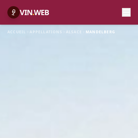
VIN
.
WEB
ACCUEIL
APPELLATIONS
ALSACE
MANDELBERG