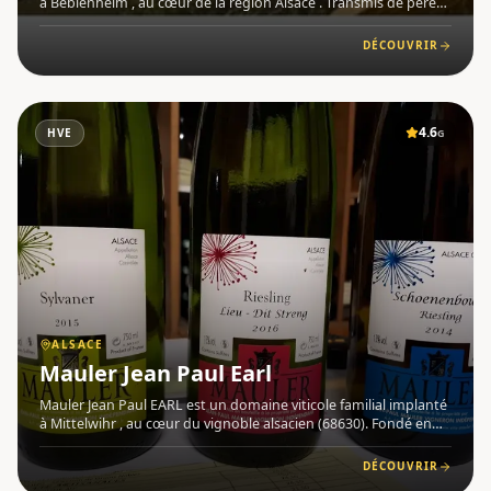
à Beblenheim , au cœur de la région Alsace . Transmis de père
en fils depuis plusieurs générations, ce domaine de 10 hectares
s'étend sur plusieurs communes prestigieuses, de M
DÉCOUVRIR
4.6
HVE
G
ALSACE
Mauler Jean Paul Earl
Mauler Jean Paul EARL est un domaine viticole familial implanté
à Mittelwihr , au cœur du vignoble alsacien (68630). Fondé en
1546, ce domaine d'exception perpétue depuis près de cinq
siècles une tradition viticole remarquable, aujourd'hui
DÉCOUVRIR