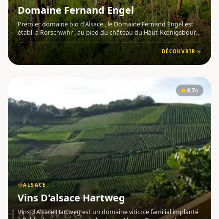
Domaine Fernand Engel
Premier domaine bio d'Alsace , le Domaine Fernand Engel est
établi à Rorschwihr , au pied du château du Haut-Kœnigsbourg
, sur la célèbre Route des Vins d'Alsace . Son vignoble de plus de
62 hectares , conduit en agriculture biologique et b
DÉCOUVRIR
4.7
G
ALSACE
Vins D'alsace Hartweg
Vins d'Alsace Hartweg est un domaine viticole familial implanté