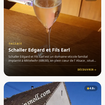
ALSACE
Schaller Edgard et Fils Earl
Schaller Edgard et Fils Earl est un domaine viticole familial
implanté à Mittelwihr (68630), en plein cœur de l' Alsace , situé
en bordure de la célèbre Route des Vins d'Alsace . Exploité par
Charles Schaller, ce vignoble s'étend sur plusie
DÉCOUVRIR
4.8
G