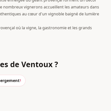
houette enneigée du géant provençal forment un décor
De nombreux vignerons accueillent les amateurs dans
uthentiques au cœur d'un vignoble baigné de lumière
rovençal où la vigne, la gastronomie et les grands
nes
de Ventoux
?
ergement
1