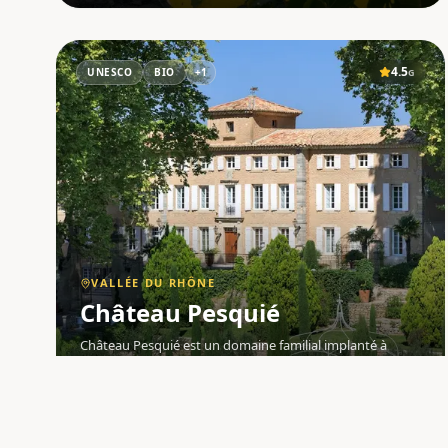
4.5
UNESCO
BIO
+
1
G
VALLÉE DU RHÔNE
Château Pesquié
Château Pesquié est un domaine familial implanté à
Mormoiron (84570) , au pied du Mont Ventoux , dans la
Vallée du Rhône . Situé au cœur de l' AOC Ventoux , ce
vignoble s'étend sur les versants du Mont Ventoux, au
carrefour entre les influe