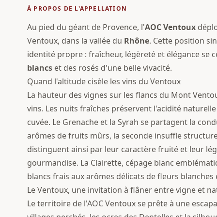
À PROPOS DE L'APPELLATION
Au pied du géant de Provence, l'
AOC
Ventoux
déplo
Ventoux, dans la vallée du
Rhône
. Cette position si
identité propre : fraîcheur, légèreté et élégance s
blancs
et des rosés d'une belle vivacité.
Quand l'altitude cisèle les vins du Ventoux
La hauteur des vignes sur les flancs du Mont Ventou
vins. Les nuits fraîches préservent l'acidité naturel
cuvée. Le Grenache et la Syrah se partagent la cond
arômes de fruits mûrs, la seconde insuffle structure
distinguent ainsi par leur caractère fruité et leur 
gourmandise. La Clairette, cépage blanc emblématiqu
blancs frais aux arômes délicats de fleurs blanches e
Le Ventoux, une invitation à flâner entre vigne et n
Le territoire de l'AOC Ventoux se prête à une escap