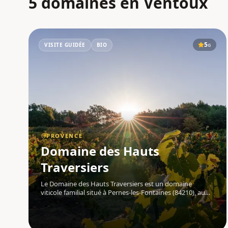
5 domaines en Ventoux
5
VISITE GUIDÉE
BIO
G
PROVENCE
Domaine des Hauts
Traversiers
Le Domaine des Hauts Traversiers est un domaine
viticole familial situé à Pernes-les-Fontaines (84210), au
cœur du Vaucluse , en Provence , avec une vue
imprenable sur le Mont-Ventoux. Le domaine produit
des vins AOP Ventoux en rouge , rosé