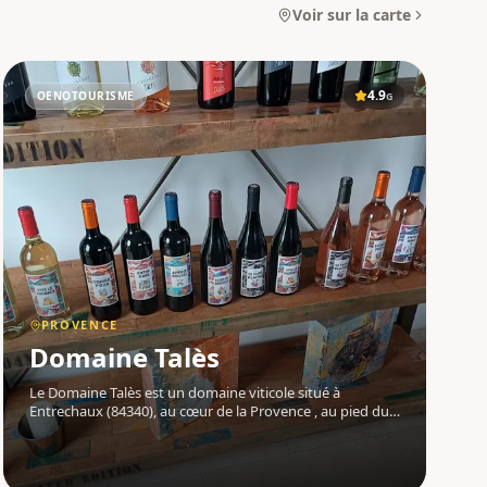
Voir sur la carte
4.9
OENOTOURISME
G
PROVENCE
Domaine Talès
Le Domaine Talès est un domaine viticole situé à
Entrechaux (84340), au cœur de la Provence , au pied du
Mont Ventoux . Son vignoble de 15 hectares s'étend en
petites parcelles sur les communes d'Entrechaux, Vaison-
la-Romaine et Roaix. Le d