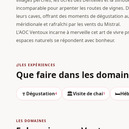
villages perchés, les ocres des Dentelles et la sil
incomparable pour arpenter les routes de vignes. 
leurs caves, offrant des moments de dégustation a
méridionale et rafraîchi par les vents du Mistral.
L'AOC Ventoux incarne à merveille cet art de vivre p
espaces naturels se répondent avec bonheur.
LES EXPÉRIENCES
Que faire dans les domai
🍷
🏛️
🛏️
Dégustation
Visite de chai
Héb
4
1
LES DOMAINES