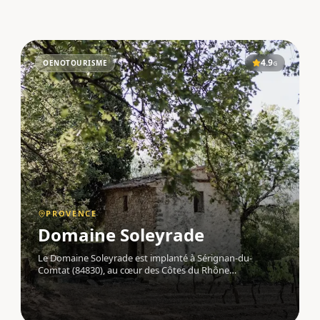
4.9
OENOTOURISME
G
PROVENCE
Domaine Soleyrade
Le Domaine Soleyrade est implanté à Sérignan-du-
Comtat (84830), au cœur des Côtes du Rhône
méridionales, en Provence . Situé à 110 mètres d'altitude,
le vignoble bénéficie de l'influence conjuguée du soleil et
du mistral, qui confèrent aux