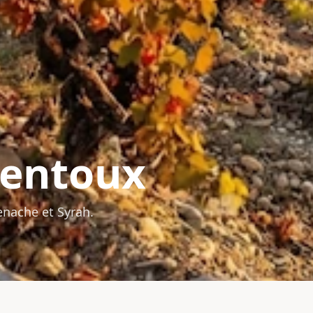
entoux
enache et Syrah.