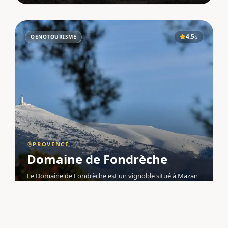
4.5
OENOTOURISME
G
PROVENCE
Domaine de Fondrèche
Le Domaine de Fondrèche est un vignoble situé à Mazan
(84380), au cœur de la Provence , dans l'appellation
Ventoux . Implanté sur trois grandes parcelles bien
définies, il bénéficie d'un terroir d'altitude aux sols
caillouteux, argilo-sable