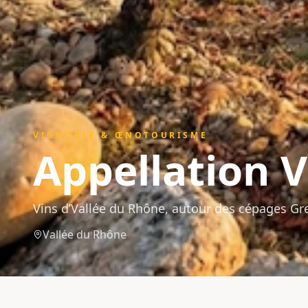
VIGNOBLE & ŒNOTOURISME
Appellation
V
Vins d’Vallée du Rhône, autour des cépages Gr
Vallée du Rhône