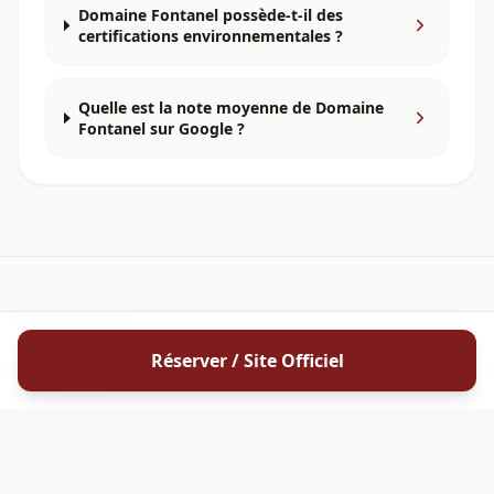
Domaine Fontanel possède-t-il des
certifications environnementales ?
Quelle est la note moyenne de Domaine
Fontanel sur Google ?
SUR LA ROUTE
Itinéraires passant par
Domaine
Réserver / Site Officiel
Fontanel
ROUSSILLON
Les vignobles du Roussillon : de la vallée de