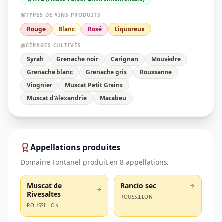
TYPES DE VINS PRODUITS
Rouge
Blanc
Rosé
Liquoreux
CÉPAGES CULTIVÉS
Syrah
Grenache noir
Carignan
Mouvèdre
Grenache blanc
Grenache gris
Roussanne
Viognier
Muscat Petit Grains
Muscat d'Alexandrie
Macabeu
Appellations produites
Domaine Fontanel
produit en
8
appellation
s
.
Muscat de
Rancio sec
Rivesaltes
ROUSSILLON
ROUSSILLON