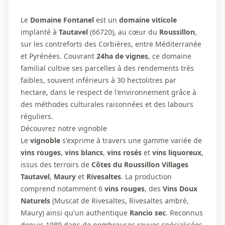
Le
Domaine Fontanel
est un
domaine viticole
implanté à
Tautavel
(66720), au cœur du
Roussillon
,
sur les contreforts des Corbières, entre Méditerranée
et Pyrénées. Couvrant
24ha de vignes
, ce domaine
familial cultive ses parcelles à des rendements très
faibles, souvent inférieurs à 30 hectolitres par
hectare, dans le respect de l'environnement grâce à
des méthodes culturales raisonnées et des labours
réguliers.
Découvrez notre vignoble
Le
vignoble
s'exprime à travers une gamme variée de
vins rouges
,
vins blancs
,
vins rosés
et
vins liquoreux
,
issus des terroirs de
Côtes du Roussillon Villages
Tautavel
,
Maury
et
Rivesaltes
. La production
comprend notamment 6
vins rouges
, des
Vins Doux
Naturels
(Muscat de Rivesaltes, Rivesaltes ambré,
Maury) ainsi qu'un authentique
Rancio sec
. Reconnus
depuis 1989 dans de nombreuses revues spécialisées