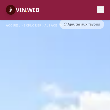
VIN
.
WEB
Ajouter aux favoris
ACCUEIL
EXPLORER
ALSACE
VINS GASCHY PAUL