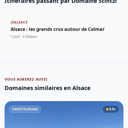
Itinéraires passant par
Domaine Stintzi
ALSACE
Alsace : les grands crus autour de Colmar
1 jour
·
6
étapes
VOUS AIMEREZ AUSSI
Domaines similaires
en Alsace
4.9
OENOTOURISME
G