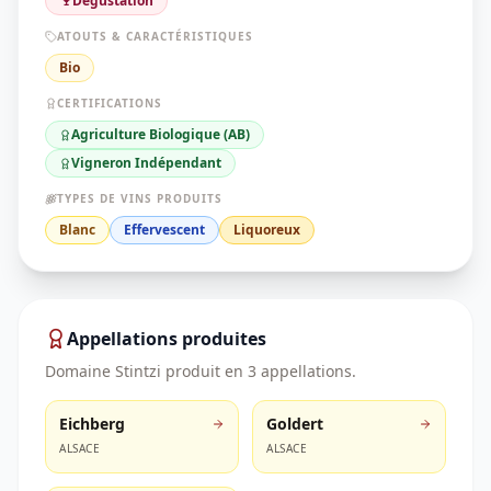
🍷
Dégustation
ATOUTS & CARACTÉRISTIQUES
Bio
CERTIFICATIONS
Agriculture Biologique (AB)
Vigneron Indépendant
TYPES DE VINS PRODUITS
Blanc
Effervescent
Liquoreux
Appellations produites
Domaine Stintzi
produit en
3
appellation
s
.
Eichberg
Goldert
ALSACE
ALSACE