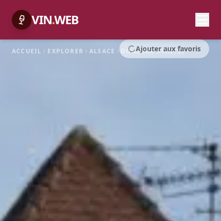
VIN
.
WEB
Ajouter aux favoris
ACCUEIL
EXPLORER
ALSACE
DOMAINE STINTZI