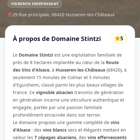
VIGNERON INDÉPENDANT
29 Rue principale,
68420
Husseren-les-Châteaux
À propos de
Domaine Stintzi
5
Le
Domaine Stintzi
est une exploitation familiale de
près de 8 hectares implantée au cœur de la
Route
des Vins d'Alsace
, à
Husseren-les-Châteaux
(68420), à
seulement 15 minutes de Colmar et 5 minutes
d'Eguisheim, classé parmi les plus beaux villages de
France. Ce
vignoble alsacien
transmis de génération
en génération incarne une viticulture authentique et
engagée, portée par une passion familiale
profondément enracinée dans son terroir.
Le domaine propose une gamme complète de
vins
d'Alsace
: des
vins blancs
secs et élégants mettant en
valeur les
7 cépages alsaciens
, des
vins effervescents