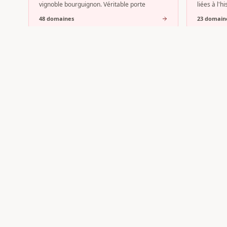
vignoble bourguignon. Véritable porte
liées à l'
48
domaine
s
23
domain
Pommard
Meur
Au cœur de la Côte de Beaune, l'AOC
Meursault
Pommard s'impose comme l'une des
grands vin
expressions les plus affirmées du vignoble
cœur de l
bourguig
12
domaine
s
11
domain
Vous avez un domaine en
Bo
Inscrivez votre vignoble sur Vin-Web et bénéfic
ciblée auprès des amateurs de l'appellation.