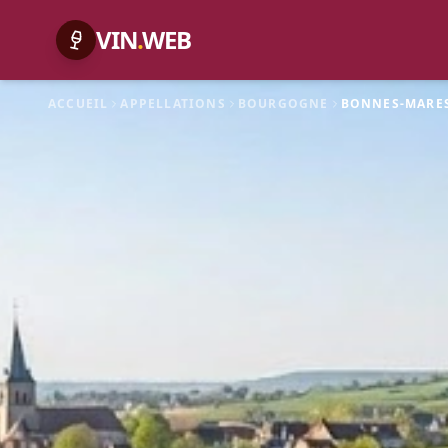
VIN
.
WEB
ACCUEIL
APPELLATIONS
BOURGOGNE
BONNES-MARE