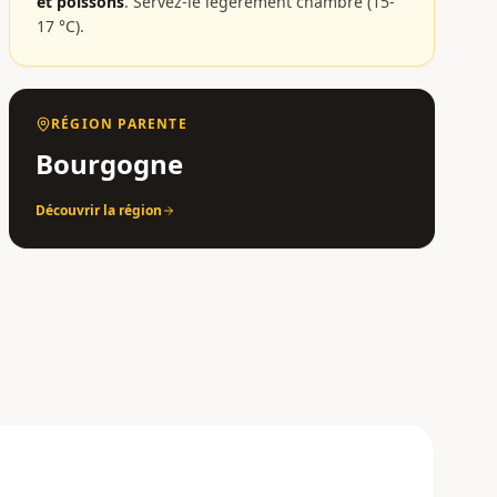
et poissons
.
Servez-le légèrement chambré (15-
17 °C).
RÉGION PARENTE
Bourgogne
Découvrir la région