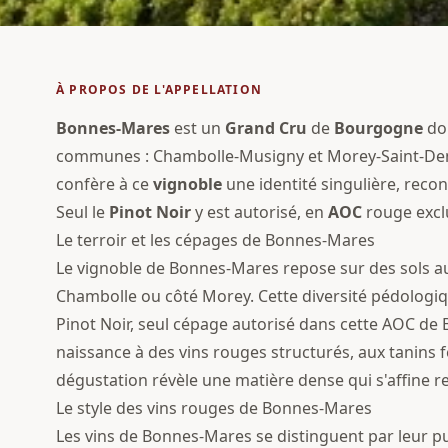
À PROPOS DE L'APPELLATION
Bonnes-Mares
est un
Grand Cru
de
Bourgogne
don
communes : Chambolle-Musigny et Morey-Saint-Denis
confère à ce
vignoble
une identité singulière, reco
Seul le
Pinot Noir
y est autorisé, en
AOC
rouge excl
Le terroir et les cépages de Bonnes-Mares
Le vignoble de Bonnes-Mares repose sur des sols au
Chambolle ou côté Morey. Cette diversité pédologiqu
Pinot Noir, seul cépage autorisé dans cette AOC de
naissance à des vins rouges structurés, aux tanins 
dégustation révèle une matière dense qui s'affine
Le style des vins rouges de Bonnes-Mares
Les vins de Bonnes-Mares se distinguent par leur pu