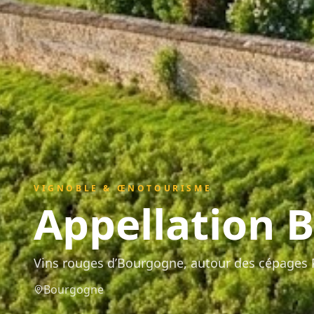
VIGNOBLE & ŒNOTOURISME
Appellation
B
Vins rouges d’Bourgogne, autour des cépages 
Bourgogne