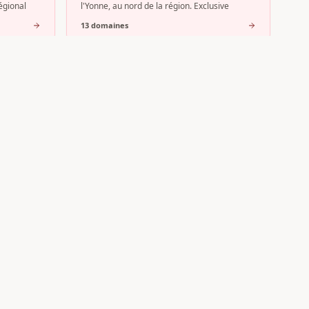
égional
l'Yonne, au nord de la région. Exclusive
13
domaine
s
Pouilly-Fuissé
 Côte de
Au cœur du Mâconnais, l'AOC Pouilly-Fuissé
es fait
s'impose comme l'appellation phare de cette
partie méridionale du vignoble bo
8
domaine
s
Inscrire mon domaine