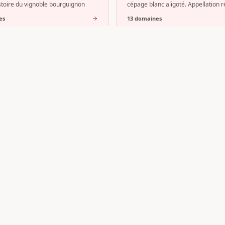
histoire du vignoble bourguignon
cépage blanc aligoté. Appellation r
e
s
13
domaine
s
sault
Auxey-Duresses
 s'impose comme la capitale des
Nichée dans un vallon latéral de la
s blancs de Bourgogne. Nichée au
Beaune, l'appellation Auxey-Duress
a Côte de Beaune, cette AOC
partie de ces villages bourguignon
e
s
8
domaine
s
nnes-Mares
?
iez d'une visibilité