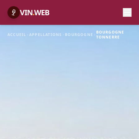
VIN
.
WEB
BOURGOGNE
ACCUEIL
APPELLATIONS
BOURGOGNE
TONNERRE