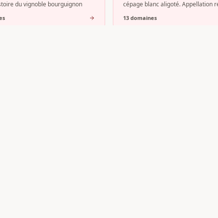
histoire du vignoble bourguignon
cépage blanc aligoté. Appellation r
e
s
13
domaine
s
sault
Auxey-Duresses
 s'impose comme la capitale des
Nichée dans un vallon latéral de la
s blancs de Bourgogne. Nichée au
Beaune, l'appellation Auxey-Duress
a Côte de Beaune, cette AOC
partie de ces villages bourguignon
e
s
8
domaine
s
os Saint-Denis
?
iez d'une visibilité