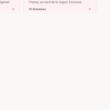
égional
l'Yonne, au nord de la région. Exclusive
13
domaine
s
Pouilly-Fuissé
 Côte de
Au cœur du Mâconnais, l'AOC Pouilly-Fuissé
es fait
s'impose comme l'appellation phare de cette
partie méridionale du vignoble bo
8
domaine
s
Inscrire mon domaine