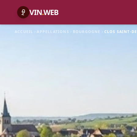
VIN
.
WEB
ACCUEIL
APPELLATIONS
BOURGOGNE
CLOS SAINT-D