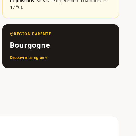
et poissons
.
Servez-le légèrement chambré (15-
17 °C).
RÉGION PARENTE
Bourgogne
Découvrir la région