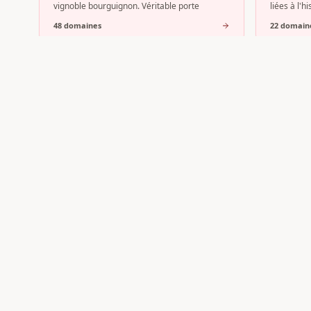
vignoble bourguignon. Véritable porte
liées à l'
48
domaine
s
22
domain
Pommard
Meur
Au cœur de la Côte de Beaune, l'AOC
Meursault
Pommard s'impose comme l'une des
grands vin
expressions les plus affirmées du vignoble
cœur de l
bourguig
11
domaine
s
10
domain
Vous avez un domaine en
Cl
Inscrivez votre vignoble sur Vin-Web et bénéfic
ciblée auprès des amateurs de l'appellation.