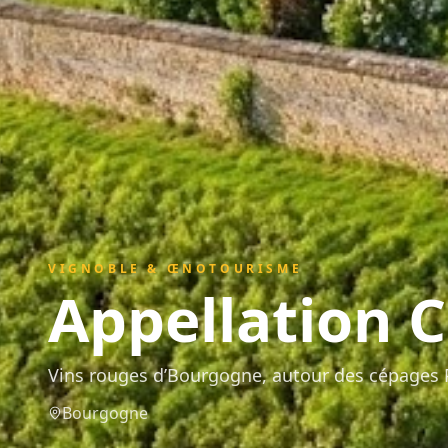
VIGNOBLE & ŒNOTOURISME
Appellation
C
Vins rouges d’Bourgogne, autour des cépages 
Bourgogne