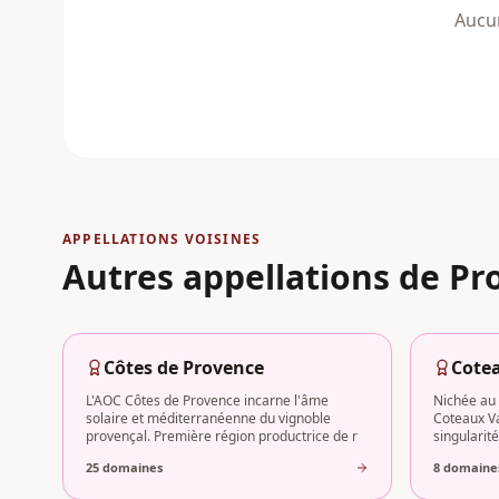
Aucun
APPELLATIONS VOISINES
Autres appellations
de Pr
Côtes de Provence
Cotea
L'AOC Côtes de Provence incarne l'âme
Nichée au
solaire et méditerranéenne du vignoble
Coteaux Va
provençal. Première région productrice de r
singularit
25
domaine
s
8
domaine