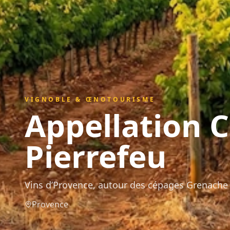
VIGNOBLE & ŒNOTOURISME
Appellation
C
Pierrefeu
Vins d’Provence, autour des cépages Grenache 
Provence