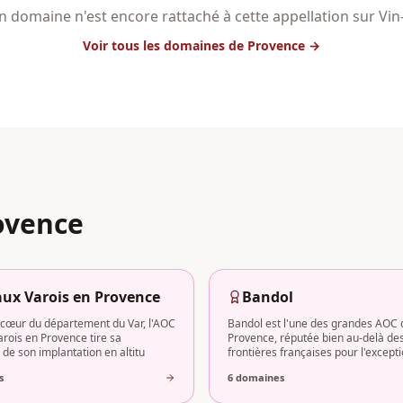
 domaine n'est encore rattaché à cette appellation sur Vi
Voir tous les domaines
de Provence
→
ovence
ux Varois en Provence
Bandol
 cœur du département du Var, l'AOC
Bandol est l'une des grandes AOC 
rois en Provence tire sa
Provence, réputée bien au-delà de
é de son implantation en altitu
frontières françaises pour l'except
noble
s
6
domaine
s