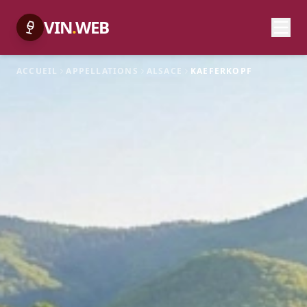
VIN
.
WEB
ACCUEIL
APPELLATIONS
ALSACE
KAEFERKOPF