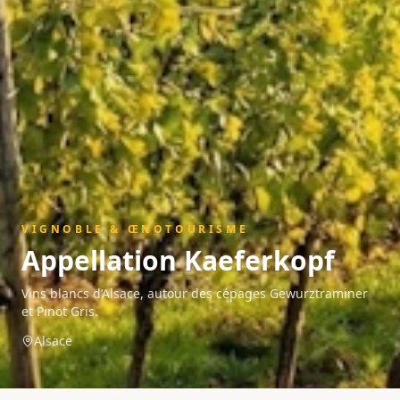
VIGNOBLE & ŒNOTOURISME
Appellation
Kaeferkopf
Vins blancs d’Alsace, autour des cépages Gewurztraminer
et Pinot Gris.
Alsace