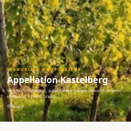
VIGNOBLE & ŒNOTOURISME
Appellation
Kastelberg
Vins blancs d’Alsace, autour des cépages Gewurztraminer
et Muscat à Petits Grains.
Alsace