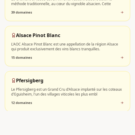
méthode traditionnelle, au cœur du vignoble alsacien. Cette
39
domaine
s
Alsace Pinot Blanc
L'AOC Alsace Pinot Blanc est une appellation de la région Alsace
qui produit exclusivement des vins blancs tranquilles.
15
domaine
s
Pfersigberg
Le Pfersigberg est un Grand Cru d'Alsace implanté sur les coteaux
d'Eguisheim, l'un des villages viticoles les plus embl
12
domaine
s
Schlossberg
Schlossberg est un Grand Cru d'Alsace reconnu pour être le plus