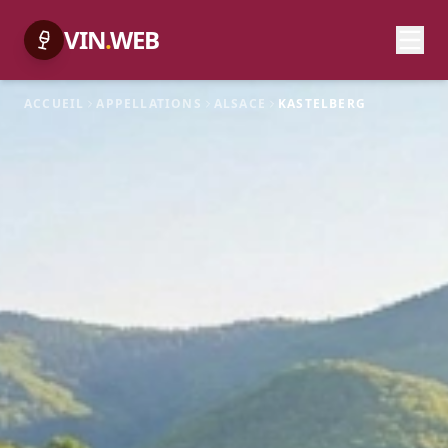
VIN
.
WEB
ACCUEIL
APPELLATIONS
ALSACE
KASTELBERG