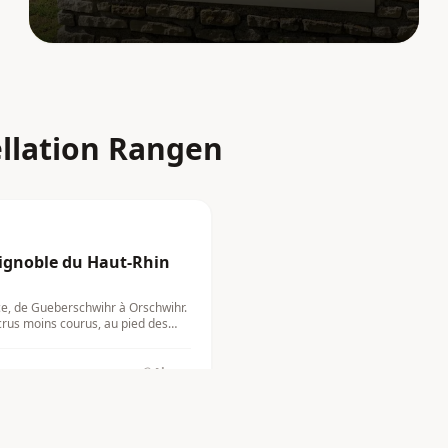
patrimoine historique
ellation Rangen
 vignoble du Haut-Rhin
ace, de Gueberschwihr à Orschwihr.
 crus moins courus, au pied des
Alsace
Voir tous les itinéraires