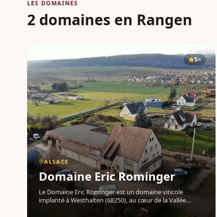
LES DOMAINES
2 domaines en Rangen
5
G
ALSACE
Domaine Eric Rominger
Le Domaine Eric Rominger est un domaine viticole
implanté à Westhalten (68250), au cœur de la Vallée
Noble , en Alsace . Niché au pied du Grand Cru
Zinnkoepflé , culminant à 430 mètres, ce domaine