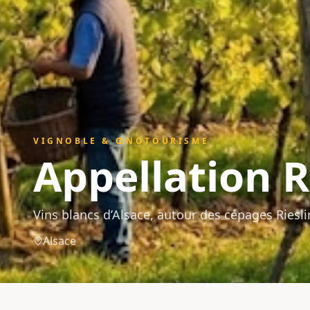
VIGNOBLE & ŒNOTOURISME
Appellation
R
Vins blancs d’Alsace, autour des cépages Riesli
Alsace