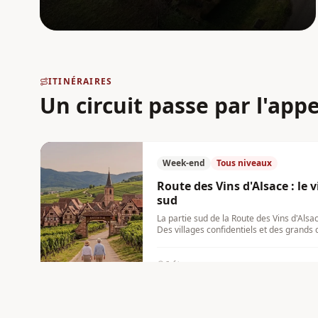
bénéficie d'un terroir d'exception protégé
ITINÉRAIRES
Un circuit passe par l'app
Week-end
Tous niveaux
Route des Vins d'Alsace : le
sud
La partie sud de la Route des Vins d'Als
Des villages confidentiels et des grands
Vosges.
6
étapes