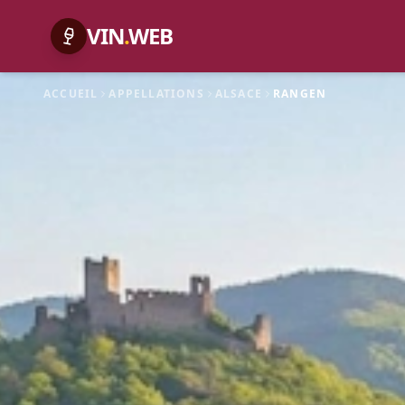
VIN
.
WEB
ACCUEIL
APPELLATIONS
ALSACE
RANGEN