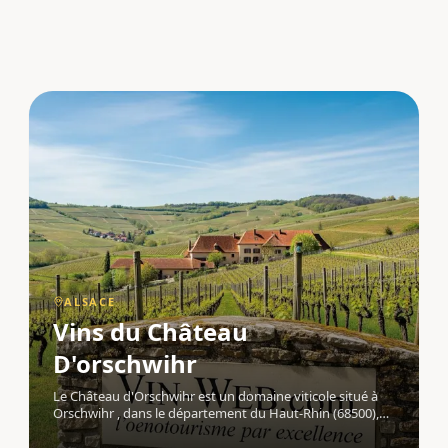
ALSACE
Vins du Château
D'orschwihr
Le Château d'Orschwihr est un domaine viticole situé à
Orschwihr , dans le département du Haut-Rhin (68500),
au cœur de la région Alsace . Installé dans un château
datant du XIIIe siècle , ce domaine familial conjugue