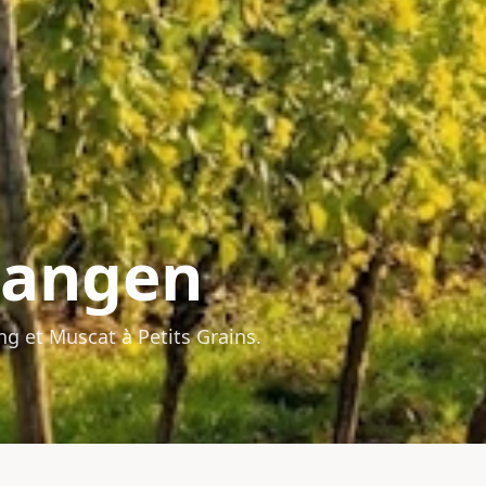
angen
ng et Muscat à Petits Grains.