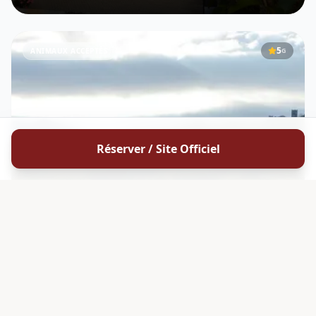
5
ANIMAUX ACCEPTÉS
G
Réserver / Site Officiel
ALSACE
André Kientzler Earl
André Kientzler Earl est un domaine viticole familial implanté au
cœur de Ribeauvillé (68150), en Alsace , le long de la célèbre
Route des Vins d'Alsace . Transmis de père en fils depuis cinq
générations, ce vignoble de 13,8 hectares, dont
DÉCOUVRIR