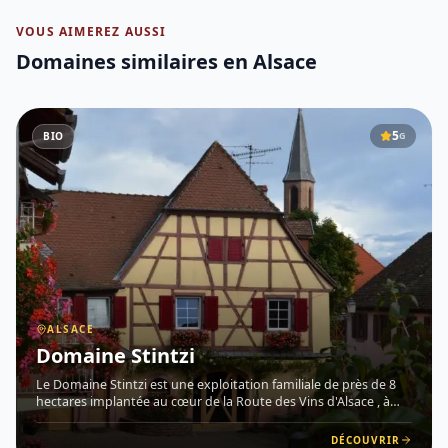
VOUS AIMEREZ AUSSI
Domaines similaires
en Alsace
5
BIO
G
ALSACE
Domaine Stintzi
Le Domaine Stintzi est une exploitation familiale de près de 8
hectares implantée au cœur de la Route des Vins d'Alsace , à
Husseren-les-Châteaux (68420), à seulement 15 minutes de
Colmar et 5 minutes d'Eguisheim, classé parmi les plus beau
DÉCOUVRIR