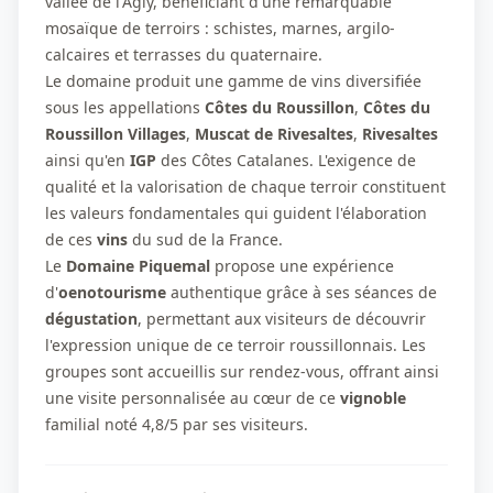
vallée de l'Agly, bénéficiant d'une remarquable
mosaïque de terroirs : schistes, marnes, argilo-
calcaires et terrasses du quaternaire.
Le domaine produit une gamme de vins diversifiée
sous les appellations
Côtes du Roussillon
,
Côtes du
Roussillon Villages
,
Muscat de Rivesaltes
,
Rivesaltes
ainsi qu'en
IGP
des Côtes Catalanes. L'exigence de
qualité et la valorisation de chaque terroir constituent
les valeurs fondamentales qui guident l'élaboration
de ces
vins
du sud de la France.
Le
Domaine Piquemal
propose une expérience
d'
oenotourisme
authentique grâce à ses séances de
dégustation
, permettant aux visiteurs de découvrir
l'expression unique de ce terroir roussillonnais. Les
groupes sont accueillis sur rendez-vous, offrant ainsi
une visite personnalisée au cœur de ce
vignoble
familial noté 4,8/5 par ses visiteurs.