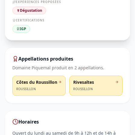
EXPÉRIENCES PROPOSÉES
🍷
Dégustation
CERTIFICATIONS
IGP
Appellations produites
Domaine Piquemal
produit en
2
appellation
s
.
Côtes du Roussillon
Rivesaltes
ROUSSILLON
ROUSSILLON
Horaires
Ouvert du lundi au samedi de 9h à 12h et de 14h à