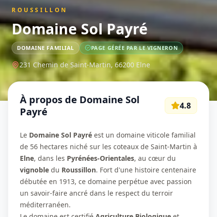
ROUSSILLON
Domaine Sol Payré
DOMAINE FAMILIAL
PAGE GÉRÉE PAR LE VIGNERON
231 Chemin de Saint-Martin,
66200
Elne
À propos de
Domaine Sol
4.8
Payré
Le
Domaine Sol Payré
est un domaine viticole familial
de 56 hectares niché sur les coteaux de Saint-Martin à
Elne
, dans les
Pyrénées-Orientales
, au cœur du
vignoble
du
Roussillon
. Fort d'une histoire centenaire
débutée en 1913, ce domaine perpétue avec passion
un savoir-faire ancré dans le respect du terroir
méditerranéen.
Le domaine est certifié
Agriculture Biologique
et