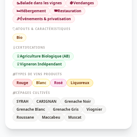
🥾
Balade dans les vignes
🍇
Vendanges
🛏️
Hébergement
🍽️
Restauration
🎉
Événements & privatisation
ATOUTS & CARACTÉRISTIQUES
Bio
CERTIFICATIONS
Agriculture Biologique (AB)
Vigneron Indépendant
TYPES DE VINS PRODUITS
Rouge
Blanc
Rosé
Liquoreux
CÉPAGES CULTIVÉS
SYRAH
CARIGNAN
Grenache Noir
Grenache Blanc
Grenache Gris
Viognier
Roussane
Maccabeu
Muscat