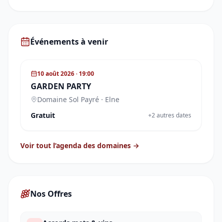
Événements à venir
REPAS & ACCORDS METS-VINS
10 août 2026
· 19:00
GARDEN PARTY
Domaine Sol Payré
· Elne
Gratuit
+
2
autre
s
date
s
Voir tout l’agenda des domaines →
Nos Offres