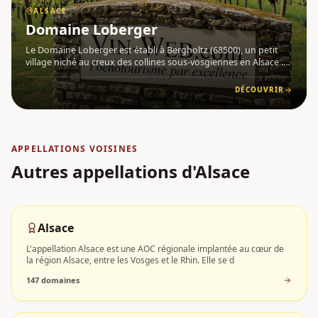
ALSACE
Domaine Loberger
Le Domaine Loberger est établi à Bergholtz (68500), un petit
village niché au creux des collines sous-vosgiennes en Alsace .
Ce domaine familial, conduit par Jean-Jacques Loberger et sa
fille Céline, s'étend sur 8 hectares de vignes réparti
DÉCOUVRIR
APPELLATIONS VOISINES
Autres appellations
d'Alsace
Alsace
L'appellation Alsace est une AOC régionale implantée au cœur de
la région Alsace, entre les Vosges et le Rhin. Elle se d
147
domaine
s