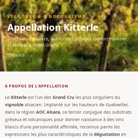
VIGNOBLE & ŒNOTOURISME
Appellation
Kitterle
Vins blancs d’Alsace, autour des cépages Gewurztraminer
et Muscat à Petits Grains.
Alsace
À PROPOS DE L'APPELLATION
Le
Kitterle
est l'un des
Grand Cru
les plus singuliers du
vignoble
alsacien. Implanté sur les hauteurs de Guebwiller,
dans la région
AOC
Alsace
, ce terroir conjugue des substrats
gréseux et volcaniques pour donner naissance à des vins
blancs d'une personnalité affirmée, reconnus parmi les
expressions les plus caractéristiques de la
dégustation
en