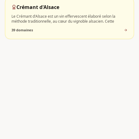
Crémant d'Alsace
Le Crémant d'Alsace est un vin effervescent élaboré selon la
méthode traditionnelle, au cœur du vignoble alsacien. Cette
39
domaine
s
Alsace Pinot Blanc
L'AOC Alsace Pinot Blanc est une appellation de la région Alsace
qui produit exclusivement des vins blancs tranquilles.
15
domaine
s
Pfersigberg
Le Pfersigberg est un Grand Cru d'Alsace implanté sur les coteaux
d'Eguisheim, l'un des villages viticoles les plus embl
12
domaine
s