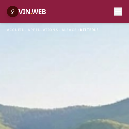
VIN
.
WEB
ACCUEIL
APPELLATIONS
ALSACE
KITTERLE