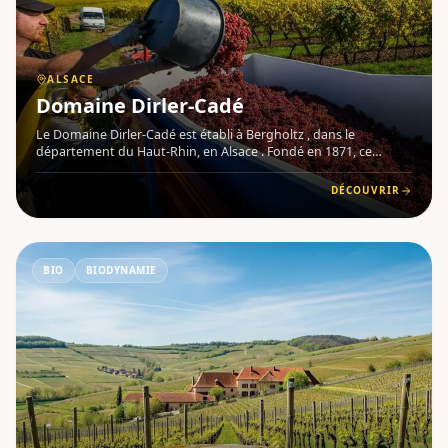
ALSACE
Domaine Dirler-Cadé
Le Domaine Dirler-Cadé est établi à Bergholtz , dans le
département du Haut-Rhin, en Alsace . Fondé en 1871, ce
domaine familial réunit deux maisons vigneronnes historiques
et cultive ses vignes sur des terroirs caractérisés par des sols d'
DÉCOUVRIR
BIO
BIODYNAMIE