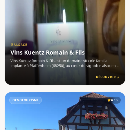
ALSACE
Vins Kuentz Romain & Fils
Vins Kuentz Romain & Fils est un domaine viticole familial
implanté à Pfaffenheim (68250), au cœur du vignoble alsacien .
Établi sur les coteaux ensoleillés de cette appellation
emblématique, le domaine bénéficie d'un sous-sol géologique
DÉCOUVRIR
d'
4.1
OENOTOURISME
G