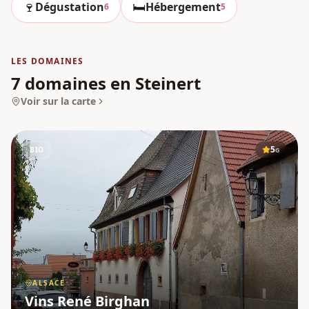
🍷
🛏️
Dégustation
Hébergement
6
5
LES DOMAINES
7 domaines en Steinert
Voir sur la carte
5
BIO
G
ALSACE
Vins René Birghan