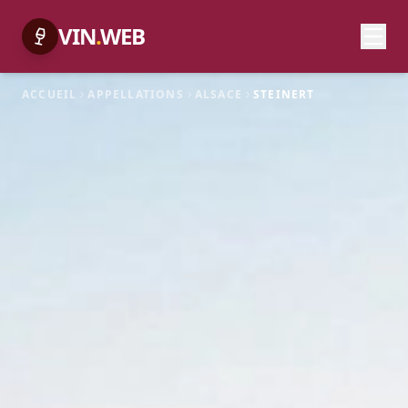
VIN
.
WEB
ACCUEIL
APPELLATIONS
ALSACE
STEINERT