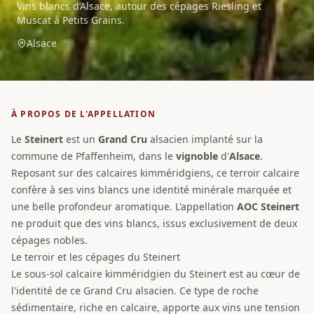
Vins blancs d’Alsace, autour des cépages Riesling et
Muscat à Petits Grains.
Alsace
À PROPOS DE L'APPELLATION
Le
Steinert
est un
Grand Cru
alsacien implanté sur la
commune de Pfaffenheim, dans le
vignoble
d'
Alsace
.
Reposant sur des calcaires kimméridgiens, ce terroir calcaire
confère à ses vins blancs une identité minérale marquée et
une belle profondeur aromatique. L'appellation
AOC
Steinert
ne produit que des vins blancs, issus exclusivement de deux
cépages nobles.
Le terroir et les cépages du Steinert
Le sous-sol calcaire kimméridgien du Steinert est au cœur de
l'identité de ce Grand Cru alsacien. Ce type de roche
sédimentaire, riche en calcaire, apporte aux vins une tension