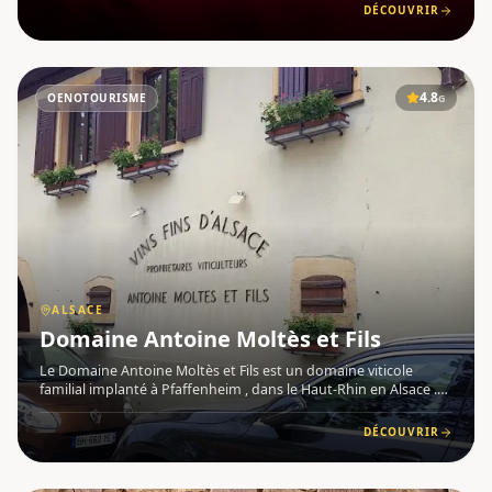
Grand Cru Steinert , ce domaine familial cultive ses vigne
DÉCOUVRIR
4.8
OENOTOURISME
G
ALSACE
Domaine Antoine Moltès et Fils
Le Domaine Antoine Moltès et Fils est un domaine viticole
familial implanté à Pfaffenheim , dans le Haut-Rhin en Alsace .
Fondé en 1930, il est aujourd'hui conduit par les petits-fils du
fondateur, perpétuant un savoir-faire ancré dans le r
DÉCOUVRIR