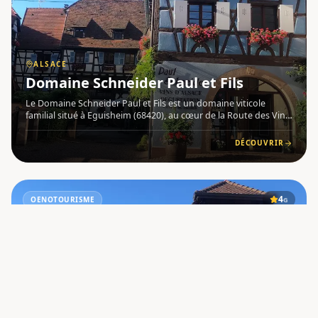
ALSACE
Domaine Schneider Paul et Fils
Le Domaine Schneider Paul et Fils est un domaine viticole
familial situé à Eguisheim (68420), au cœur de la Route des Vins
d'Alsace . Vignerons Indépendants depuis 4 générations , ils
cultivent avec passion 14 hectares de vignes , dont troi
DÉCOUVRIR
4
OENOTOURISME
G