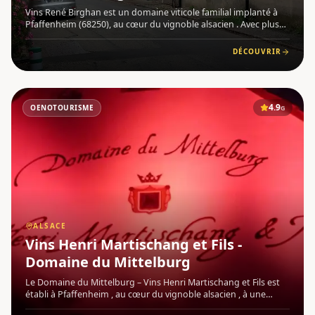
Vins René Birghan est un domaine viticole familial implanté à
Pfaffenheim (68250), au cœur du vignoble alsacien . Avec plus
de trois siècles d'histoire et sept générations de passion
transmise, cette maison incarne l'authenticité et la cont
DÉCOUVRIR
4.9
OENOTOURISME
G
ALSACE
Vins Henri Martischang et Fils -
Domaine du Mittelburg
Le Domaine du Mittelburg – Vins Henri Martischang et Fils est
établi à Pfaffenheim , au cœur du vignoble alsacien , à une
dizaine de kilomètres au sud de Colmar. Implanté au pied du