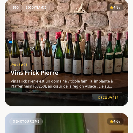
4.8
BIO
BIODYNAMIE
G
ALSACE
Vins Frick Pierre
Vins Frick Pierre est un domaine viticole familial implanté à
Pfaffenheim (68250), au cœur de la région Alsace . Lié au
vignoble depuis douze générations, il est aujourd'hui géré par
Jean-Pierre et Chantal Frick, qui perpétuent avec passion
DÉCOUVRIR
4.6
OENOTOURISME
G