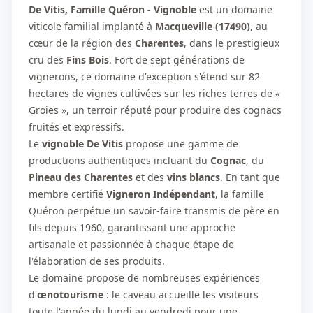
De Vitis, Famille Quéron - Vignoble
est un domaine
viticole familial implanté à
Macqueville (17490)
, au
cœur de la région des
Charentes
, dans le prestigieux
cru des
Fins Bois
. Fort de sept générations de
vignerons, ce domaine d'exception s'étend sur 82
hectares de vignes cultivées sur les riches terres de «
Groies », un terroir réputé pour produire des cognacs
fruités et expressifs.
Le
vignoble De Vitis
propose une gamme de
productions authentiques incluant du
Cognac
, du
Pineau des Charentes
et des
vins blancs
. En tant que
membre certifié
Vigneron Indépendant
, la famille
Quéron perpétue un savoir-faire transmis de père en
fils depuis 1960, garantissant une approche
artisanale et passionnée à chaque étape de
l'élaboration de ses produits.
Le domaine propose de nombreuses expériences
d'
œnotourisme
: le caveau accueille les visiteurs
toute l'année du lundi au vendredi pour une