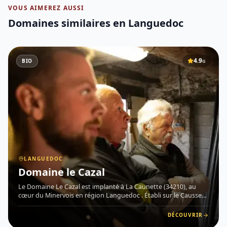
VOUS AIMEREZ AUSSI
Domaines similaires
en Languedoc
4.9
BIO
G
LANGUEDOC
Domaine le Cazal
Le Domaine Le Cazal est implanté à La Caunette (34210), au
cœur du Minervois en région Languedoc . Établi sur le Causse
Minervois, ce vignoble d'altitude bénéficie d'un terroir
exceptionnel composé de marnes bleues et de calcaire lacustre,
DÉCOUVRIR