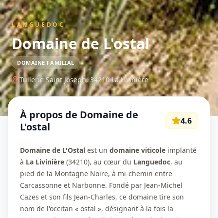
LANGUEDOC
Domaine de L'ostal
DOMAINE FAMILIAL
Tuilerie Saint Joseph,
34210
La Livinière
À propos de
Domaine de
4.6
L'ostal
Domaine de L'Ostal
est un
domaine viticole
implanté
à
La Livinière
(34210), au cœur du
Languedoc
, au
pied de la Montagne Noire, à mi-chemin entre
Carcassonne et Narbonne. Fondé par Jean-Michel
Cazes et son fils Jean-Charles, ce domaine tire son
nom de l'occitan « ostal », désignant à la fois la