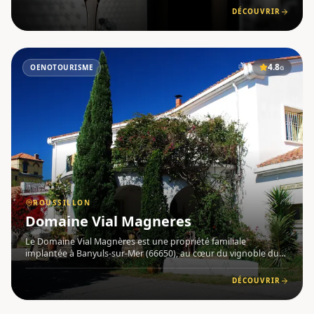
Collioure, ce domaine s'étend entre Collioure, Paulille
DÉCOUVRIR
4.8
OENOTOURISME
G
ROUSSILLON
Domaine Vial Magneres
Le Domaine Vial Magnères est une propriété familiale
implantée à Banyuls-sur-Mer (66650), au cœur du vignoble du
Roussillon . Ses parcelles sont réparties en petites unités sur la
façade maritime des communes de Banyuls-sur-Mer et de Port-
DÉCOUVRIR
V