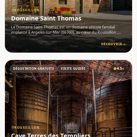
ROUSSILLON
Domaine Saint Thomas
Le Domaine Saint Thomas est un domaine viticole familial
implanté à Argelès-sur-Mer (66700), au cœur du Roussillon ,
dans les Pyrénées-Orientales . Certifié Bienvenue à la ferme , ce
domaine de vigneron récoltant conjugue savoir-faire tradi
DÉCOUVRIR
4.5
DÉGUSTATION GRATUITE
VISITE GUIDÉE
G
ROUSSILLON
Cave Terres des Templiers