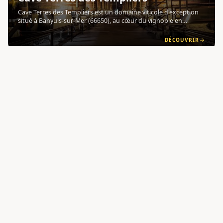
Cave Terres des Templiers est un domaine viticole d'exception
situé à Banyuls-sur-Mer (66650), au cœur du vignoble en
terrasses du Roussillon , là où les Pyrénées rencontrent la mer
Méditerranée. Avec près de 700 hectares de vignes cultivée
DÉCOUVRIR
4.4
OENOTOURISME
G
ROUSSILLON
Domaine Pic Joan et Domaine du Mas
Blanc
Le Domaine Pic Joan et Domaine du Mas Blanc est un domaine
viticole familial situé à Banyuls-sur-Mer (66650), dans la région
du Roussillon , au cœur d'un territoire d'exception entre mer et