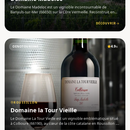
Le Domaine Madeloc est un vignoble incontournable de
Banyuls-sur-Mer (66650) sur la Côte Vermeille. Reconstruit en
2002 par la Famille Gaillard et dirigé par Elise Gaillard , ce
domaine familial s'étend sur 18 hectares en terrasses, là où l
DÉCOUVRIR
4.9
OENOTOURISME
G
ROUSSILLON
Domaine la Tour Vieille
Le Domaine La Tour Vieille est un vignoble emblématique situé
à Collioure (66190), au cœur de la côte catalane en Roussillon .
Implanté sur des terrasses de schiste dominant la baie de