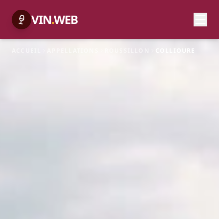
VIN
.
WEB
ACCUEIL
APPELLATIONS
ROUSSILLON
COLLIOURE