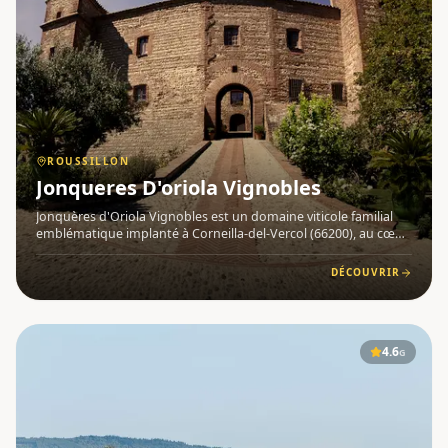
ROUSSILLON
Jonqueres D'oriola Vignobles
Jonquères d'Oriola Vignobles est un domaine viticole familial
emblématique implanté à Corneilla-del-Vercol (66200), au cœur
du Roussillon . Autour du Château de Corneilla , le vignoble
s'étend sur près de 95 hectares répartis sur 5 appellat
DÉCOUVRIR
4.6
G