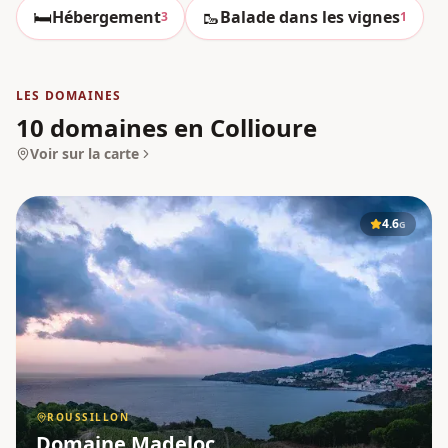
🛏️
🥾
Hébergement
Balade dans les vignes
3
1
LES DOMAINES
10 domaines en Collioure
Voir sur la carte
4.6
G
ROUSSILLON
Domaine Madeloc