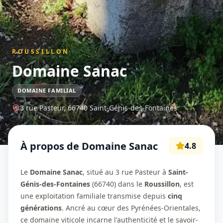
ROUSSILLON
Domaine Sanac
DOMAINE FAMILIAL
3 rue Pasteur,
66740
Saint-Génis-des-Fontaines
À propos de
Domaine Sanac
4.8
Le
Domaine Sanac
, situé au 3 rue Pasteur à
Saint-
Génis-des-Fontaines
(66740) dans le
Roussillon
, est
une exploitation familiale transmise depuis
cinq
générations
. Ancré au cœur des Pyrénées-Orientales,
ce domaine viticole incarne l'authenticité et le savoir-