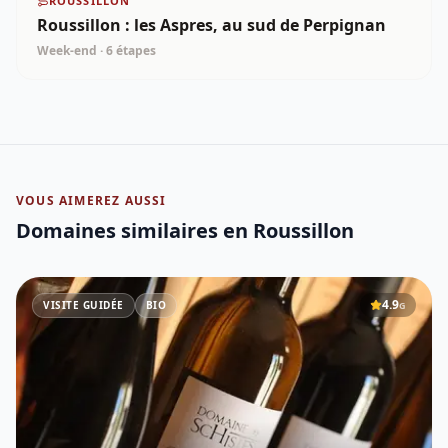
ROUSSILLON
Roussillon : les Aspres, au sud de Perpignan
Week-end
·
6
étapes
VOUS AIMEREZ AUSSI
Domaines similaires
en Roussillon
4.9
VISITE GUIDÉE
BIO
G