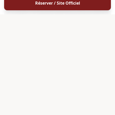
Domaine Fontanel
Réserver / Site Officiel
Le Domaine Fontanel est un domaine viticole implanté à
Tautavel (66720), au cœur du Roussillon , sur les contreforts des
Corbières, entre Méditerranée et Pyrénées. Couvrant 24ha de
vignes , ce domaine familial cultive ses parcelles à des re
DÉCOUVRIR
4.8
BIO
G
ROUSSILLON
Domaine Sol Payré
Le Domaine Sol Payré est un domaine viticole familial de 56
hectares niché sur les coteaux de Saint-Martin à Elne , dans les