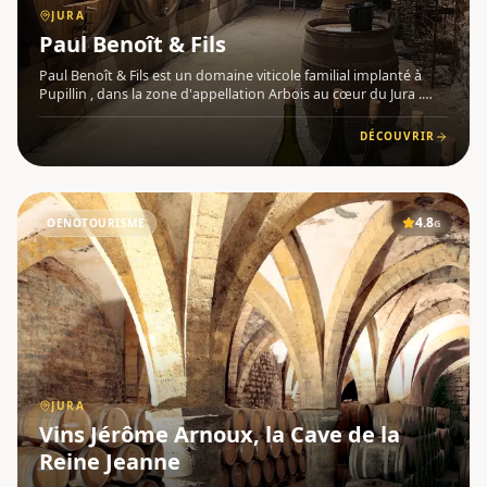
JURA
Paul Benoît & Fils
Paul Benoît & Fils est un domaine viticole familial implanté à
Pupillin , dans la zone d'appellation Arbois au cœur du Jura .
Fondé par Paul Benoît, le domaine a grandi au fil des années
pour atteindre aujourd'hui 9 hectares de vignes répar
DÉCOUVRIR
4.8
OENOTOURISME
G
JURA
Vins Jérôme Arnoux, la Cave de la
Reine Jeanne