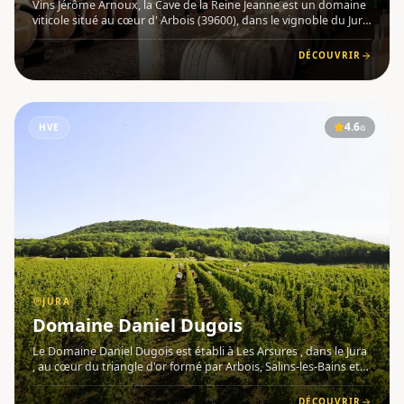
Vins Jérôme Arnoux, la Cave de la Reine Jeanne est un domaine
viticole situé au cœur d' Arbois (39600), dans le vignoble du Jura
, première AOC de France. Son joyau est une cave médiévale
construite en 1322 par la Reine Jeanne, unique cave
DÉCOUVRIR
4.6
HVE
G
JURA
Domaine Daniel Dugois
Le Domaine Daniel Dugois est établi à Les Arsures , dans le Jura
, au cœur du triangle d'or formé par Arbois, Salins-les-Bains et
Poligny. Domaine familial transmis de père en fils, il est
aujourd'hui conduit par Philippe et Mélanie Dugois,
DÉCOUVRIR