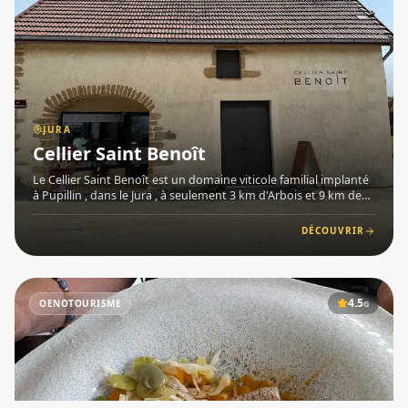
JURA
Cellier Saint Benoît
Le Cellier Saint Benoît est un domaine viticole familial implanté
à Pupillin , dans le Jura , à seulement 3 km d'Arbois et 9 km de
Poligny, sur les coteaux de l'appellation Arbois-Pupillin .
Transmis depuis plusieurs générations, il est auj
DÉCOUVRIR
4.5
OENOTOURISME
G