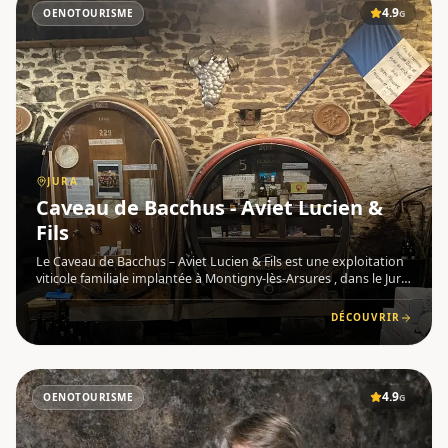
4.9
OENOTOURISME
G
JURA
Caveau de Bacchus - Aviet Lucien &
Fils
Le Caveau de Bacchus – Aviet Lucien & Fils est une exploitation
viticole familiale implantée à Montigny-lès-Arsures , dans le Jura
. De père en fils, la famille Aviet perpétue un savoir-faire
artisanal fondé sur le respect du terroir et des
DÉCOUVRIR
4.9
OENOTOURISME
G