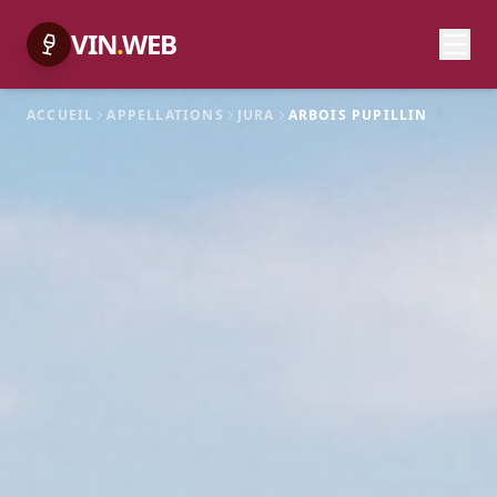
VIN
.
WEB
ACCUEIL
APPELLATIONS
JURA
ARBOIS PUPILLIN