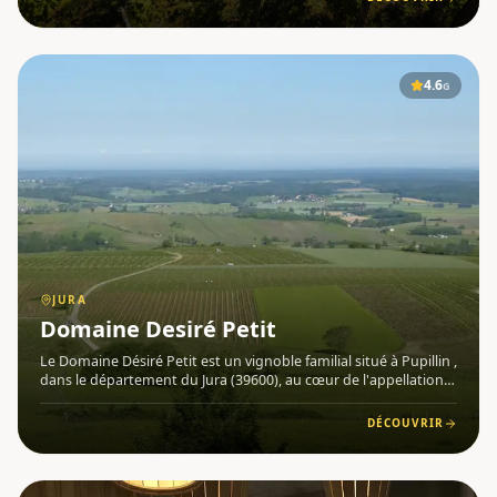
4.6
G
JURA
Domaine Desiré Petit
Le Domaine Désiré Petit est un vignoble familial situé à Pupillin ,
dans le département du Jura (39600), au cœur de l'appellation
Arbois-Pupillin . Fondé en 1932 par Désiré Petit, qui planta ses
premières vignes de Ploussard dans la célèbre
DÉCOUVRIR