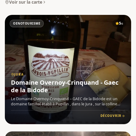
Voir sur la carte
5
OENOTOURISME
G
JURA
Domaine Overnoy-Crinquand - Gaec
de la Bidode
Le Domaine Overnoy-Crinquand – GAEC de la Bidode est un
domaine familial établi à Pupillin , dans le Jura , sur la colline
d'Arbois. Transmis de père en fils sur plusieurs générations, il
incarne une viticulture ancrée dans la tradition, av
DÉCOUVRIR