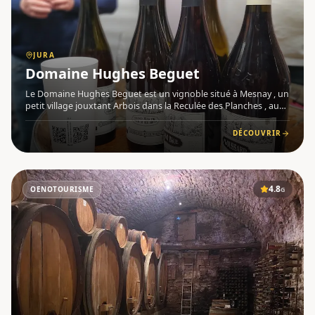
JURA
Domaine Hughes Beguet
Le Domaine Hughes Beguet est un vignoble situé à Mesnay , un
petit village jouxtant Arbois dans la Reculée des Planches , au
cœur du Jura . Conduit par Patrice et Caroline depuis 2009, le
domaine exploite un peu plus de 4 hectares en AOC Ar
DÉCOUVRIR
4.8
OENOTOURISME
G