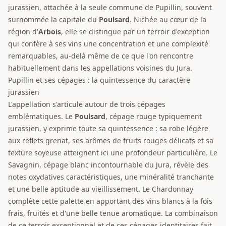
jurassien, attachée à la seule commune de Pupillin, souvent
surnommée la capitale du
Poulsard
. Nichée au cœur de la
région d'
Arbois
, elle se distingue par un terroir d'exception
qui confère à ses vins une concentration et une complexité
remarquables, au-delà même de ce que l'on rencontre
habituellement dans les appellations voisines du Jura.
Pupillin et ses cépages : la quintessence du caractère
jurassien
L'appellation s'articule autour de trois cépages
emblématiques. Le
Poulsard
, cépage rouge typiquement
jurassien, y exprime toute sa quintessence : sa robe légère
aux reflets grenat, ses arômes de fruits rouges délicats et sa
texture soyeuse atteignent ici une profondeur particulière. Le
Savagnin, cépage blanc incontournable du Jura, révèle des
notes oxydatives caractéristiques, une minéralité tranchante
et une belle aptitude au vieillissement. Le Chardonnay
complète cette palette en apportant des vins blancs à la fois
frais, fruités et d'une belle tenue aromatique. La combinaison
de ce terroir exceptionnel et de ces cépages identitaires fait