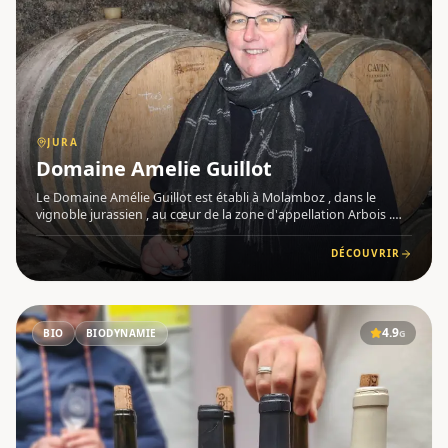
JURA
Domaine Amelie Guillot
Le Domaine Amélie Guillot est établi à Molamboz , dans le
vignoble jurassien , au cœur de la zone d'appellation Arbois .
Originaire de Bourgogne, Amélie Guillot s'est installée dans le
Jura pour y développer un domaine artisanal, travaillan
DÉCOUVRIR
4.9
BIO
BIODYNAMIE
G