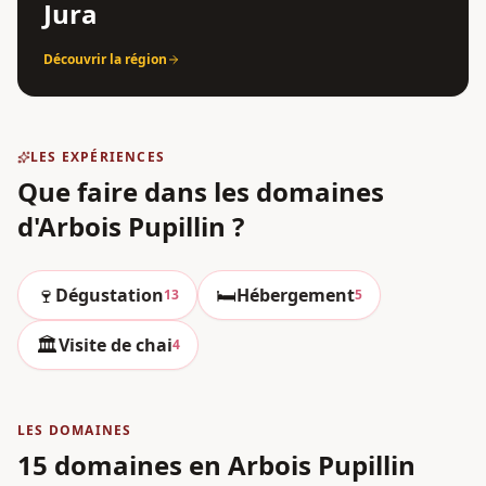
Jura
Découvrir la région
LES EXPÉRIENCES
Que faire dans les domaines
d'Arbois Pupillin
?
🍷
🛏️
Dégustation
Hébergement
13
5
🏛️
Visite de chai
4
LES DOMAINES
15 domaines en Arbois Pupillin