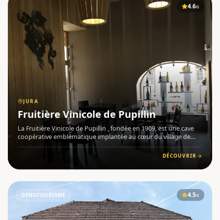
4.6
G
JURA
Fruitière Vinicole de Pupillin
La Fruitière Vinicole de Pupillin , fondée en 1909, est une cave
coopérative emblématique implantée au cœur du village de
Pupillin , dans le vignoble du Jura . Regroupant une
quarantaine de vignerons, elle incarne la solidarité et la tradit
DÉCOUVRIR
4.5
OENOTOURISME
G