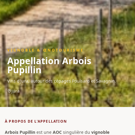
VIGNOBLE & ŒNOTOURISME
Appellation
Arbois
Pupillin
Vins d’Jura, autour des cépages Poulsard et Savagnin.
Jura
À PROPOS DE L'APPELLATION
Arbois Pupillin
est une
AOC
singulière du
vignoble